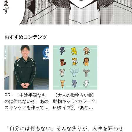
おすすめコンテンツ
PR・「中途半端なも
【大人の動物占い®】
のは作れないぞ」あの
動物キャラ×カラー全
スキンケアを作ってい
60タイプ別〈あなた
る工場の舞台裏！
の運勢〉は？
「自分には何もない」そんな焦りが、人生を狂わせ