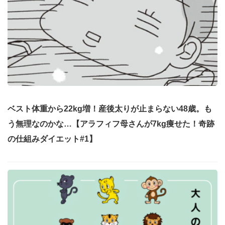
ベスト体重から22kg増！産後太りが止まらない48歳。も
う無理なのかな…【アラフィフ母さんが7kg痩せた！奇跡
の仕組みダイエット#1】