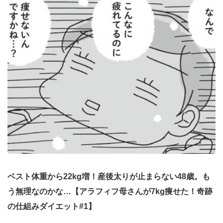
ベスト体重から22kg増！産後太りが止まらない48歳。も
う無理なのかな…【アラフィフ母さんが7kg痩せた！奇跡
の仕組みダイエット#1】