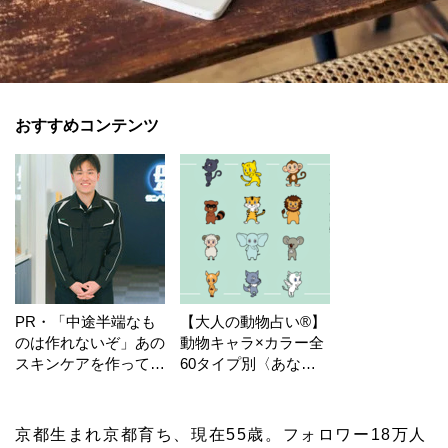
おすすめコンテンツ
PR・「中途半端なも
【大人の動物占い®】
のは作れないぞ」あの
動物キャラ×カラー全
スキンケアを作ってい
60タイプ別〈あなた
る工場の舞台裏！
の運勢〉は？
京都生まれ京都育ち、現在55歳。フォロワー18万人