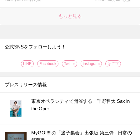
27.
果汁がガッツリ2倍しぼれる！レモンの切り方はこれだ！！
もっと見る
28.
〇〇するだけでグレープフルーツの硬い皮がつるんとむけた！【やってみた】
29.
なす料理が【事前レンチン】で、時短・節約・ヘルシーに！【やってみた】
30.
たった2分放置で！？お店の【焼き立てクロワッサン】が味わえる【やってみた】
31.
なすは余ったらすぐに【まるごと冷凍】が正解？！〈やってみた〉
公式SNSをフォローしよう！
32.
【レモンのワックス】がきれいに落とせる簡単ワザ！〈やってみた〉
LINE
Facebook
Twitter
instagram
はてブ
33.
伸びない＆固まらない！「そうめん弁当」をおいしく作るコツ【やってみた】
34.
【丸ごと冷凍！】キウイの皮ツルン、シャリシャリ食感がおいしい保存方法［やってみた］
プレスリリース情報
35.
【グラスに生けるだけ!?】オクラを長持ちさせる超効果的な方法［やってみた］
36.
【知っておくと便利！】カップ焼きそばは水で作れる！＜やってみた＞
東京オペラシティで開催する「千野哲太 Sax in
37.
【将棋の駒大が正解!?】しょうがは冷凍すると格段に使いやすく！〈やってみた〉
the Oper...
38.
うそ？こんなに違うの！？普通のもやし炒めが高級中華の味になる“ひと手間”とは？
39.
【お弁当にも◎】秋の味覚の梨は〇〇〇に浸けると変色しない！〈やってみた〉
MyGO!!!!!の「迷子集会」出張版 第三弾 - 日常の
40.
カイワレ大根の種ガラは【丸ごと水洗い】でスッキリきれいに！＜やってみた＞