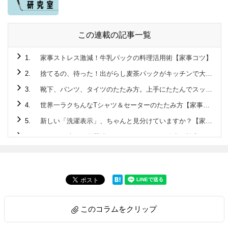
この連載の記事一覧
1.
家事ストレス激減！牛乳パックの料理活用術【家事コツ】
2.
捨てるの、待った！出がらし麦茶パックがキッチンで大活躍♪
3.
靴下、パンツ、タイツのたたみ方。上手にたたんでスッキリ収納！【家事コツ】
4.
世界一ラクちんなTシャツ＆セーターのたたみ方【家事コツ】
5.
新しい「洗濯表示」、ちゃんと見分けていますか？【家事コツ】
6.
こんなに違う！食器洗いはタワーすすぎで節水＆効率に驚きの差が！！【家事コツ】
7.
1分で完成☆ペットボトル活用でアウトドアでも活躍する “アレ”を作ってみた！【家事コツ】
8.
玉ねぎのみじん切り。手早く粒揃いに切るには？【家事コツ】
9.
ゴム通しは安全ピンが最強説を検証【家事コツ】
10.
料理上手がやっているアルミホイル活用の裏ワザ４選【家事コツ】
このコラムをクリップ
11.
重曹＋アレで激ラク！ガスコンロのこびりつきが気持ちいいほど落ちる【家事コツ】