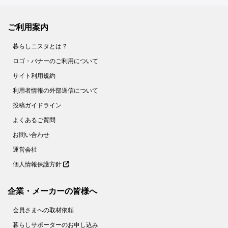
56.
缶詰みたいにツルツル。【みかんの薄皮】があっという間にむける裏ワザがあった！
ご利用案内
57.
家庭でもできた！【パラパラチャーハン】レシピ２選。ウン、これはお店の味♪
58.
花粉症対策にも！【野菜の塩ヨーグルト漬け】は超簡単でメチャうま♡
暮らしニスタとは？
59.
さらば！ボロボロゆで卵【お酢】を入れてゆでれば、殻がツルン♪
ロゴ・バナーのご利用について
サイト利用規約
60.
簡単な裏ワザ２つで【もやし炒め】がお店のようなシャキシャキ食感に！
利用者情報の外部送信について
61.
【節約＆時短】煮卵を１個から作る裏ワザとは!?〈やってみた〉
投稿ガイドライン
62.
【キャベツのせん切り】は○○少々で、みずみずしさキープ！ 〈やってみた〉
よくあるご質問
63.
卵１個でホテルの朝食級！【ふわとろオムレツ】を作ってみた
お問い合わせ
64.
捨てちゃダメ！麦茶パックで掃除が面倒なあの場所がラクにきれいに【家事コツ】
運営会社
65.
＋○○で！もやし炒めがベチャッとしない絶妙食感になるコツとは？【家事コツ】
個人情報保護方針
66.
乾燥パスタ＋○○で焼きそばが作れる！？【やってみた】
67.
これでゆで卵の黄身が真ん中に！驚くほど簡単なコツとは？【やってみた】
企業・メーカーの皆様へ
68.
10分で完成！フランスパンでメロンパンを作ってみた
会員さまへの取材依頼
69.
使い捨てマスクは洗える！不織布の専門家がオススメする洗い方とは？
暮らしサポーターのお申し込み