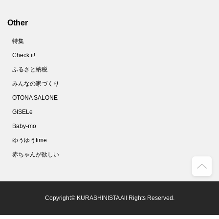
70.
家政夫のミタゾノ直伝！「除菌シート」の作り方【やってみた】
71.
ズボラのほっとけゆで卵。タイマーも氷水も不要です！【家事コツ】
Other
72.
しっとりジューシ～♪絶品「豚鶏そぼろ」使いまわしで頑張らないおうちごはん
特集
73.
ベーキングパウダーもイーストも不要！SNSで話題のイギリス風パンケーキを作ってみた
Check it!
74.
マスクのすき間を減らしフィット感を上げる！2つの簡単なコツとは？
ふるさと納税
75.
最速５分！ゴムも不要！「Ｔシャツ切るだけ簡単マスク」を作ってみた
みんなの家づくり
76.
100均の水切りネットってこんなに使えるの!?キッチンでの目ウロコ活用術
OTONA SALONE
77.
警視庁推薦！マスクをつけてもメガネが曇らない方法【やってみた】
GISELe
Baby-mo
78.
放っておくだけでスニーカーが真っ白になる驚きの方法とは？【やってみた】
ゆうゆうtime
79.
しつこいシール跡が一瞬で消えた！こんなにカンタンだったシール剥がし【家事コツ】
赤ちゃんが欲しい
80.
「ウタマロ」漬けって効果あり!?ガスコンロのベトベト五徳を洗ってみた！
81.
今年こそ大葉を長持ちさせる保存法をマスター！簡単でおすすめの方法はコレ
82.
一番カンタンなマスクケースを作ってみた！子どもに持たせるのにおすすめ
Copyright© KURASHINISTA All Rights Reserved.
83.
きゅうりは割って冷凍保存！味しみきゅうり漬けが手軽に作れる
84.
生卵をうっかり落として割ってしまったら…スッキリきれいになる掃除法はコレ！