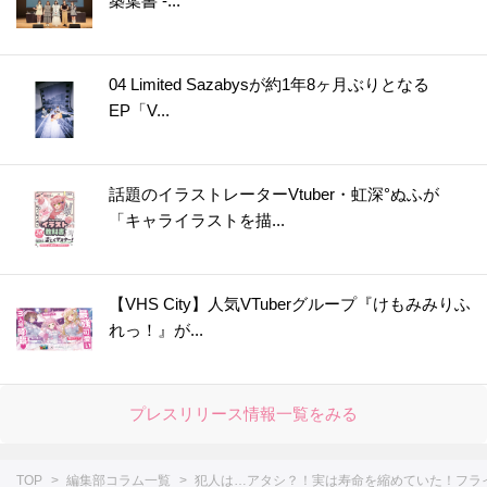
築葉書 -...
41.
【運動会のお弁当に】めちゃ簡単！ウインナー飾り切り4選＜作ってみた＞
42.
レタスが30日間以上シャキシャキのまま！たった2つのコツで保存期間が延びる
43.
アボカドは丸ごと冷凍するのが正解！？丸ごと、半割り、カットで比べてみた
04 Limited Sazabysが約1年8ヶ月ぶりとなる
EP「V...
44.
○○入れるだけ！インスタント麺がモッチモチの生麺みたい！？＜やってみた＞
45.
冷しゃぶが驚きのやわらかさになる2つのコツ！＜やってみた＞
46.
まるでお店で買ったみたい！【凍らすだけで簡単＆キレイ】にロールパンに切り込みを入れられる＜やってみた＞
話題のイラストレーターVtuber・虹深°ぬふが
47.
【お弁当悩みを解決！】5分で完成！レンチンすき間パスタ♪＜やってみた＞
「キャライラストを描...
48.
チューブわさびに【○○を混ぜる】と“生わさび”に大変身！＜やってみた＞
49.
【しょうが×○○】で皮むき＆すりおろしもラクラク♪＜やってみた＞
【VHS City】人気VTuberグループ『けもみみりふ
50.
【〇〇水で下ゆですると…】大根の煮物をやわらか＆味しみしみに仕上げる裏ワザ＜やってみた＞
れっ！』が...
51.
シュウマイの基本の作り方＆人気レシピ8選。レンジでも！【作ってみた】
52.
失敗なし！「だし巻き卵」を作るコツ。おすすめアレンジシピもご紹介
プレスリリース情報一覧をみる
53.
1分ですぐおいしい！【にんじんスティック】の作り方＜やってみた＞
54.
まるで高級ホテル！【美しすぎる目玉焼き】を作ってみた
TOP
編集部コラム一覧
犯人は…アタシ？！実は寿命を縮めていた！フラ
55.
【○○に浸けるだけ！】鶏むね肉が驚くほどしっとりする方法。＜やってみた＞