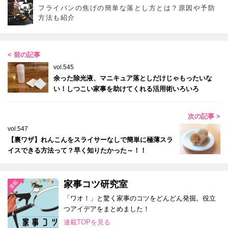
フライパンの焦げの簡単な落とし方とは？原因や予防
方法も紹介
< 前の記事
vol.545
余った除光液、マニキュア落としだけじゃもったいな
い！しつこい家事を助けてくれる活用術いろいろ
次の記事 >
vol.547
【裏ワザ】れんこんをスライサーなしで簡単に極薄スラ
イスできる方法って？早く知りたかった～！！
家事コツ研究室
「ワオ！」と驚く家事のコツをどんどん発掘。役立
つアイデアをまとめました！
連載TOPを見る