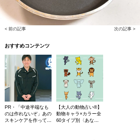
< 前の記事
次の記事 >
おすすめコンテンツ
PR・「中途半端なも
【大人の動物占い®】
のは作れないぞ」あの
動物キャラ×カラー全
スキンケアを作ってい
60タイプ別〈あなた
る工場の舞台裏！
の運勢〉は？