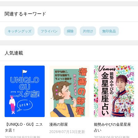
12.
｢お弁当の詰め方｣成功の決め手は、ごはんに○○を作ること！【家事コツ】
13.
重曹＋アルミホイルの威力！シルバーアクセの黒ずみが一瞬で…!！ 【家事コツ】
関連するキーワード
14.
サンドイッチの切り方。包丁とキッチンばさみで比べてみた【家事コツ】
15.
捨てる前に！ストッキングを掃除に活用♪重曹プラスで靴のニオイ消しにも【家事コツ】
キッチングッズ
フライパン
掃除
片付け
無印良品
16.
復活せよ！セーターの伸びた袖口を元に戻す裏ワザを試してみた
17.
100均スポンジで毛玉がポロポロ取れる!?を試してみた
人気連載
18.
コスト０円！ほうれん草を長持ちさせる意外な方法
19.
汚れがごっそりとれる！ブロッコリーの洗い方
20.
電子レンジで豆腐の水切り進化版！時短と食感をいいとこ取り
21.
それ、ムダ！？野菜の「本当はしなくていいこと」3選
22.
『マツコの知らない世界』で紹介された「最強のゆで卵」を作ってみてわかったこととは？
23.
綿100％ワイシャツの洗濯、一番シワができにくい洗濯ネットはどれ？
24.
シャツについた口紅汚れ。一番ラクに落ちるのはどの方法？
【UNIQLO・GU】ニス
漫画の部屋
能勢みやびの金星星座
25.
種が出てこない！サラダにぴったりのトマトの切り方
タ店！
占い
2026年07月13日更新
26.
「折りたたみレタス」で具がこぼれない極厚サンドイッチの出来上がり！
2026年08月03日更新
2026年06月30日更新