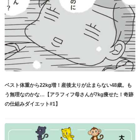
ベスト体重から22kg増！産後太りが止まらない48歳。も
う無理なのかな…【アラフィフ母さんが7kg痩せた！奇跡
の仕組みダイエット#1】