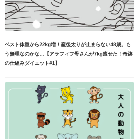
ベスト体重から22kg増！産後太りが止まらない48歳。も
う無理なのかな…【アラフィフ母さんが7kg痩せた！奇跡
の仕組みダイエット#1】