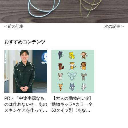
< 前の記事
次の記事 >
おすすめコンテンツ
PR・「中途半端なも
【大人の動物占い®】
のは作れないぞ」あの
動物キャラ×カラー全
スキンケアを作ってい
60タイプ別〈あなた
る工場の舞台裏！
の運勢〉は？