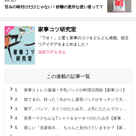
vol.327
甘みの味付けだけじゃない！砂糖の意外な使い道って？
家事コツ研究室
「ワオ！」と驚く家事のコツをどんどん発掘。役立
つアイデアをまとめました！
連載TOPを見る
この連載の記事一覧
1.
家事ストレス激減！牛乳パックの料理活用術【家事コツ】
2.
捨てるの、待った！出がらし麦茶パックがキッチンで大活躍♪
3.
靴下、パンツ、タイツのたたみ方。上手にたたんでスッキリ収納！【家事コツ】
4.
世界一ラクちんなTシャツ＆セーターのたたみ方【家事コツ】
5.
新しい「洗濯表示」、ちゃんと見分けていますか？【家事コツ】