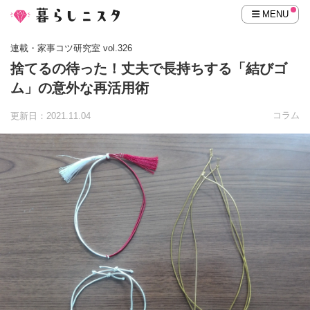
MENU
連載・家事コツ研究室 vol.326
捨てるの待った！丈夫で長持ちする「結びゴ
ム」の意外な再活用術
コラム
更新日：2021.11.04