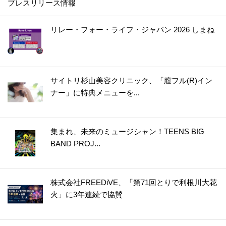
プレスリリース情報
35.
【グラスに生けるだけ!?】オクラを長持ちさせる超効果的な方法［やってみた］
36.
【知っておくと便利！】カップ焼きそばは水で作れる！＜やってみた＞
リレー・フォー・ライフ・ジャパン 2026 しまね
37.
【将棋の駒大が正解!?】しょうがは冷凍すると格段に使いやすく！〈やってみた〉
38.
うそ？こんなに違うの！？普通のもやし炒めが高級中華の味になる“ひと手間”とは？
39.
【お弁当にも◎】秋の味覚の梨は〇〇〇に浸けると変色しない！〈やってみた〉
サイトリ杉山美容クリニック、「膣フル(R)イン
40.
カイワレ大根の種ガラは【丸ごと水洗い】でスッキリきれいに！＜やってみた＞
ナー」に特典メニューを...
41.
【運動会のお弁当に】めちゃ簡単！ウインナー飾り切り4選＜作ってみた＞
42.
レタスが30日間以上シャキシャキのまま！たった2つのコツで保存期間が延びる
43.
アボカドは丸ごと冷凍するのが正解！？丸ごと、半割り、カットで比べてみた
集まれ、未来のミュージシャン！TEENS BIG
BAND PROJ...
44.
○○入れるだけ！インスタント麺がモッチモチの生麺みたい！？＜やってみた＞
45.
冷しゃぶが驚きのやわらかさになる2つのコツ！＜やってみた＞
46.
まるでお店で買ったみたい！【凍らすだけで簡単＆キレイ】にロールパンに切り込みを入れられる＜やってみた＞
株式会社FREEDiVE、「第71回とりで利根川大花
47.
【お弁当悩みを解決！】5分で完成！レンチンすき間パスタ♪＜やってみた＞
火」に3年連続で協賛
48.
チューブわさびに【○○を混ぜる】と“生わさび”に大変身！＜やってみた＞
49.
【しょうが×○○】で皮むき＆すりおろしもラクラク♪＜やってみた＞