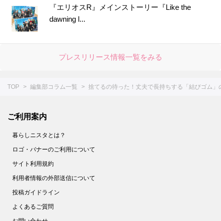
『エリオスR』メインストーリー『Like the
50.
【〇〇水で下ゆですると…】大根の煮物をやわらか＆味しみしみに仕上げる裏ワザ＜やってみた＞
dawning l...
51.
シュウマイの基本の作り方＆人気レシピ8選。レンジでも！【作ってみた】
52.
失敗なし！「だし巻き卵」を作るコツ。おすすめアレンジシピもご紹介
プレスリリース情報一覧をみる
53.
1分ですぐおいしい！【にんじんスティック】の作り方＜やってみた＞
54.
まるで高級ホテル！【美しすぎる目玉焼き】を作ってみた
TOP
編集部コラム一覧
捨てるの待った！丈夫で長持ちする「結びゴム」
55.
【○○に浸けるだけ！】鶏むね肉が驚くほどしっとりする方法。＜やってみた＞
56.
缶詰みたいにツルツル。【みかんの薄皮】があっという間にむける裏ワザがあった！
ご利用案内
57.
家庭でもできた！【パラパラチャーハン】レシピ２選。ウン、これはお店の味♪
58.
花粉症対策にも！【野菜の塩ヨーグルト漬け】は超簡単でメチャうま♡
暮らしニスタとは？
59.
さらば！ボロボロゆで卵【お酢】を入れてゆでれば、殻がツルン♪
ロゴ・バナーのご利用について
サイト利用規約
60.
簡単な裏ワザ２つで【もやし炒め】がお店のようなシャキシャキ食感に！
利用者情報の外部送信について
61.
【節約＆時短】煮卵を１個から作る裏ワザとは!?〈やってみた〉
投稿ガイドライン
62.
【キャベツのせん切り】は○○少々で、みずみずしさキープ！ 〈やってみた〉
よくあるご質問
63.
卵１個でホテルの朝食級！【ふわとろオムレツ】を作ってみた
お問い合わせ