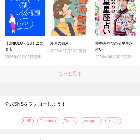
21.
それ、ムダ！？野菜の「本当はしなくていいこと」3選
22.
『マツコの知らない世界』で紹介された「最強のゆで卵」を作ってみてわかったこととは？
23.
綿100％ワイシャツの洗濯、一番シワができにくい洗濯ネットはどれ？
24.
シャツについた口紅汚れ。一番ラクに落ちるのはどの方法？
【UNIQLO・GU】ニス
漫画の部屋
能勢みやびの金星星座
25.
種が出てこない！サラダにぴったりのトマトの切り方
タ店！
占い
2026年07月13日更新
26.
「折りたたみレタス」で具がこぼれない極厚サンドイッチの出来上がり！
2026年08月03日更新
2026年06月30日更新
27.
果汁がガッツリ2倍しぼれる！レモンの切り方はこれだ！！
もっと見る
28.
〇〇するだけでグレープフルーツの硬い皮がつるんとむけた！【やってみた】
29.
なす料理が【事前レンチン】で、時短・節約・ヘルシーに！【やってみた】
30.
たった2分放置で！？お店の【焼き立てクロワッサン】が味わえる【やってみた】
31.
なすは余ったらすぐに【まるごと冷凍】が正解？！〈やってみた〉
公式SNSをフォローしよう！
32.
【レモンのワックス】がきれいに落とせる簡単ワザ！〈やってみた〉
LINE
Facebook
Twitter
instagram
はてブ
33.
伸びない＆固まらない！「そうめん弁当」をおいしく作るコツ【やってみた】
34.
【丸ごと冷凍！】キウイの皮ツルン、シャリシャリ食感がおいしい保存方法［やってみた］