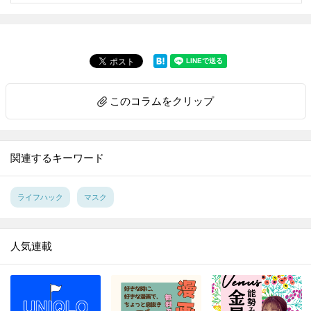
6.
こんなに違う！食器洗いはタワーすすぎで節水＆効率に驚きの差が！！【家事コツ】
7.
1分で完成☆ペットボトル活用でアウトドアでも活躍する “アレ”を作ってみた！【家事コツ】
8.
玉ねぎのみじん切り。手早く粒揃いに切るには？【家事コツ】
9.
ゴム通しは安全ピンが最強説を検証【家事コツ】
10.
料理上手がやっているアルミホイル活用の裏ワザ４選【家事コツ】
このコラムをクリップ
11.
重曹＋アレで激ラク！ガスコンロのこびりつきが気持ちいいほど落ちる【家事コツ】
12.
｢お弁当の詰め方｣成功の決め手は、ごはんに○○を作ること！【家事コツ】
13.
重曹＋アルミホイルの威力！シルバーアクセの黒ずみが一瞬で…!！ 【家事コツ】
関連するキーワード
14.
サンドイッチの切り方。包丁とキッチンばさみで比べてみた【家事コツ】
15.
捨てる前に！ストッキングを掃除に活用♪重曹プラスで靴のニオイ消しにも【家事コツ】
ライフハック
マスク
16.
復活せよ！セーターの伸びた袖口を元に戻す裏ワザを試してみた
17.
100均スポンジで毛玉がポロポロ取れる!?を試してみた
人気連載
18.
コスト０円！ほうれん草を長持ちさせる意外な方法
19.
汚れがごっそりとれる！ブロッコリーの洗い方
20.
電子レンジで豆腐の水切り進化版！時短と食感をいいとこ取り