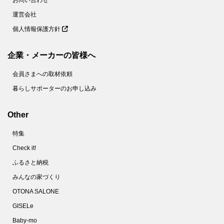
64.
捨てちゃダメ！麦茶パックで掃除が面倒なあの場所がラクにきれいに【家事コツ】
運営会社
65.
＋○○で！もやし炒めがベチャッとしない絶妙食感になるコツとは？【家事コツ】
個人情報保護方針
66.
乾燥パスタ＋○○で焼きそばが作れる！？【やってみた】
67.
これでゆで卵の黄身が真ん中に！驚くほど簡単なコツとは？【やってみた】
企業・メーカーの皆様へ
68.
10分で完成！フランスパンでメロンパンを作ってみた
会員さまへの取材依頼
69.
使い捨てマスクは洗える！不織布の専門家がオススメする洗い方とは？
暮らしサポーターのお申し込み
70.
家政夫のミタゾノ直伝！「除菌シート」の作り方【やってみた】
71.
ズボラのほっとけゆで卵。タイマーも氷水も不要です！【家事コツ】
Other
72.
しっとりジューシ～♪絶品「豚鶏そぼろ」使いまわしで頑張らないおうちごはん
特集
73.
ベーキングパウダーもイーストも不要！SNSで話題のイギリス風パンケーキを作ってみた
Check it!
74.
マスクのすき間を減らしフィット感を上げる！2つの簡単なコツとは？
ふるさと納税
75.
最速５分！ゴムも不要！「Ｔシャツ切るだけ簡単マスク」を作ってみた
みんなの家づくり
76.
100均の水切りネットってこんなに使えるの!?キッチンでの目ウロコ活用術
OTONA SALONE
77.
警視庁推薦！マスクをつけてもメガネが曇らない方法【やってみた】
GISELe
Baby-mo
78.
放っておくだけでスニーカーが真っ白になる驚きの方法とは？【やってみた】