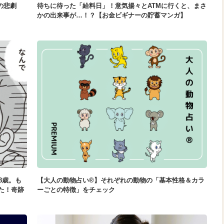
の悲劇
待ちに待った「給料日」！意気揚々とATMに行くと、まさ
かの出来事が…！？【お金ビギナーの貯蓄マンガ】
8歳。も
【大人の動物占い®】それぞれの動物の「基本性格＆カラ
た！奇跡
ーごとの特徴」をチェック