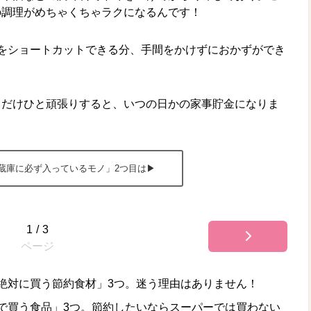
の調理がめちゃくちゃラクになるんです！
をショートカットできる分、手間をかけずにおかずができ
しだけひと頑張りすると、いつの日かの家事貯金になりま
蔵庫に必ず入っているモノ」2つ目は▶
1
/
3
ページ
絶対に買う節約食材」3つ。迷う理由はありません！
で買う食品」3つ。節約したいならスーパーでは買わない