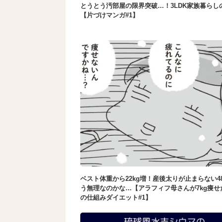
とうとう汚部屋の限界突破…！3LDK家族暮らし
【片づけマンガ#1】
ベスト体重から22kg増！産後太りが止まらない4
う無理なのかな…【アラフィフ母さんが7kg痩せ
の仕組みダイエット#1】