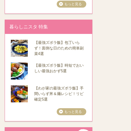
もっと見る
暮らしニスタ 特集
【最強ズボラ飯】包丁いら
ず！面倒な日のための簡単副
菜4選
【最強ズボラ飯】時短でおい
しい最強おかず5選
【わが家の最強ズボラ飯】手
間いらず丼＆麺レシピ！リピ
確定5選
もっと見る