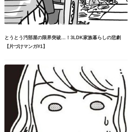
とうとう汚部屋の限界突破…！3LDK家族暮らしの悲劇
【片づけマンガ#1】