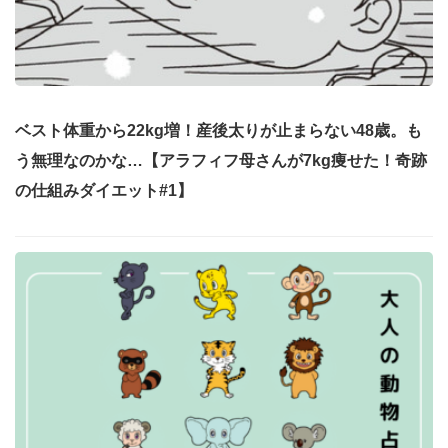
ベスト体重から22kg増！産後太りが止まらない48歳。も
う無理なのかな…【アラフィフ母さんが7kg痩せた！奇跡
の仕組みダイエット#1】