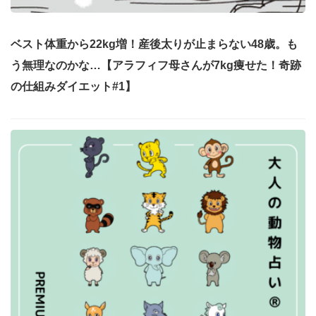
ベスト体重から22kg増！産後太りが止まらない48歳。も
う無理なのかな…【アラフィフ母さんが7kg痩せた！奇跡
の仕組みダイエット#1】