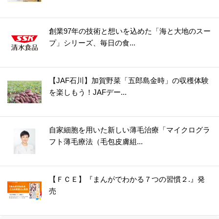
創業97年の技術と想いを込めた「海と大地のスー
プ」シリーズ、毎日の食...
【JAF石川】加賀野菜「五郎島金時」の収穫体験
を楽しもう！JAFデー...
自家細胞を用いた新しい薄毛治療「マイクログラ
フト薄毛療法（毛包皮膚組...
【ＦＣＥ】『まんがでわかる７つの習慣２.』発
売