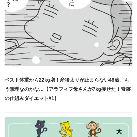
ベスト体重から22kg増！産後太りが止まらない48歳。も
う無理なのかな…【アラフィフ母さんが7kg痩せた！奇跡
の仕組みダイエット#1】