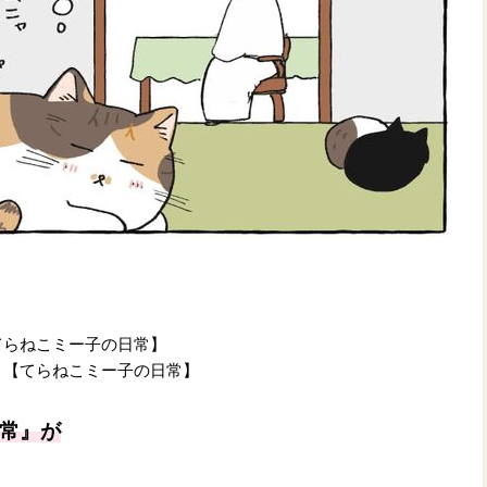
てらねこミー子の日常】
。【てらねこミー子の日常】
常』が