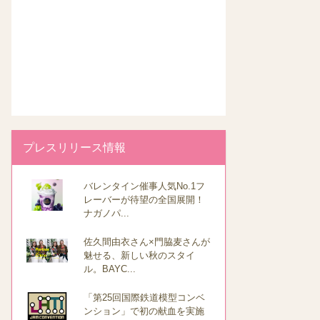
プレスリリース情報
バレンタイン催事人気No.1フ
レーバーが待望の全国展開！
ナガノパ...
佐久間由衣さん×門脇麦さんが
魅せる、新しい秋のスタイ
ル。BAYC...
「第25回国際鉄道模型コンベ
ンション」で初の献血を実施