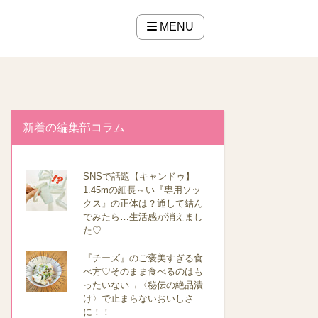
MENU
新着の編集部コラム
SNSで話題【キャンドゥ】
1.45mの細長～い『専用ソッ
クス』の正体は？通して結ん
でみたら…生活感が消えまし
た♡
『チーズ』のご褒美すぎる食
べ方♡そのまま食べるのはも
ったいない→〈秘伝の絶品漬
け〉で止まらないおいしさ
に！！