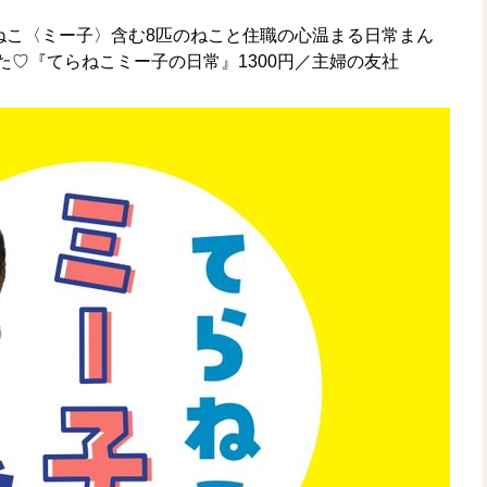
んねこ〈ミー子〉含む8匹のねこと住職の心温まる日常まん
た♡
『てらねこミー子の日常』1300円／主婦の友社