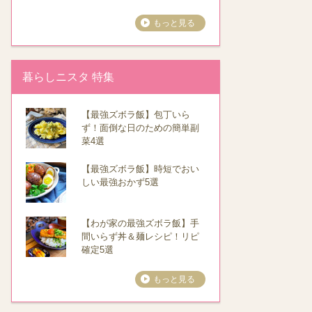
もっと見る
暮らしニスタ 特集
【最強ズボラ飯】包丁いら
ず！面倒な日のための簡単副
菜4選
【最強ズボラ飯】時短でおい
しい最強おかず5選
【わが家の最強ズボラ飯】手
間いらず丼＆麺レシピ！リピ
確定5選
もっと見る