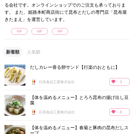
る会社です。オンラインショップでのご注文も承っておりま
す。 また、姫路本町商店街にて昆布とだしの専門店「昆布屋
きたまえ」を運営しています。
HP
HP
HP
新着順
人気順
だしカレー香る卵サンド【行楽のおともに】
日高食品工業株式会社
3
【体を温めるメニュー】とろろ昆布の揚げ出し豆
腐
日高食品工業株式会社
6
【体を温めるメニュー】春菊と豚肉の昆布だしス
ープ