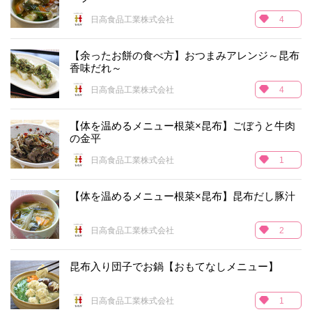
日高食品工業株式会社
4
【余ったお餅の食べ方】おつまみアレンジ～昆布
香味だれ～
日高食品工業株式会社
4
【体を温めるメニュー根菜×昆布】ごぼうと牛肉
の金平
日高食品工業株式会社
1
【体を温めるメニュー根菜×昆布】昆布だし豚汁
日高食品工業株式会社
2
昆布入り団子でお鍋【おもてなしメニュー】
日高食品工業株式会社
1