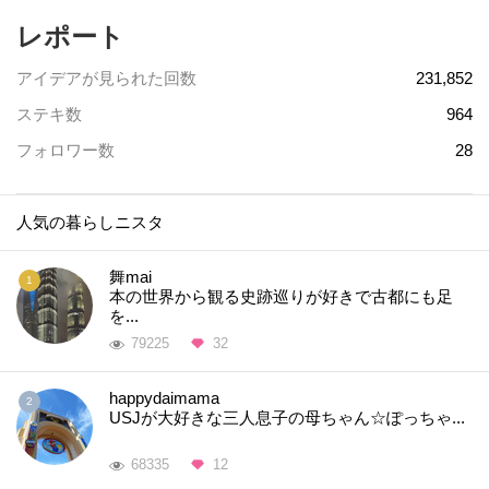
レポート
アイデアが見られた回数
231,852
ステキ数
964
フォロワー数
28
人気の暮らしニスタ
舞mai
本の世界から観る史跡巡りが好きで古都にも足
を...
79225
32
happydaimama
USJが大好きな三人息子の母ちゃん☆ぽっちゃ...
68335
12