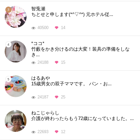
智兎瀬
ちとせと申します(*^▽^*) 元ホテル従...
40500
14
*ココ*
竹藪をかき分けるのは大変！装具の準備をしな
き...
24188
15
はるあや
15歳男女の双子ママです。 パン・お...
24187
25
ねこじゃらし
介護が終わったらもう72歳になっていました。...
22693
12