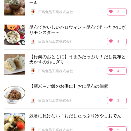
ーキ
日高食品工業株式会社
3
昆布でおいしいハロウィン～昆布で作ったおにぎ
りモンスター～
日高食品工業株式会社
4
【行楽のおともに】うまみたっぷり！だし昆布と
天かすのおにぎり
日高食品工業株式会社
4
【新米～ご飯のお供に】おに昆布の佃煮
日高食品工業株式会社
3
残暑に負けない！おだしたっぷり冷やしおでん
日高食品工業株式会社
5