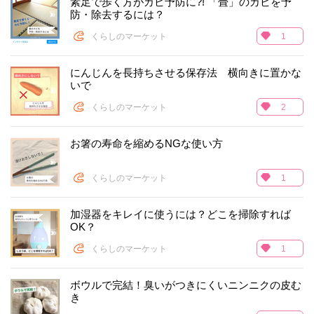
素足で歩く方がカビ予防に?! 「畳」のカビを予
防・除去するには？
くらしのマーケット
1
にんじんを長持ちさせる保存法 横向きに置かな
いで
くらしのマーケット
2
お箸の寿命を縮めるNGな使い方
くらしのマーケット
1
加湿器をキレイに使うには？どこを掃除すれば
OK？
くらしのマーケット
1
ボウルで完結！臭いがつきにくいニンニクの皮む
き