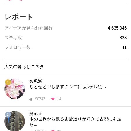
レポート
アイデアが見られた回数
4,635,046
ステキ数
828
フォロワー数
11
人気の暮らしニスタ
智兎瀬
ちとせと申します(*^▽^*) 元ホテル従...
90747
14
舞mai
本の世界から観る史跡巡りが好きで古都にも足
を...