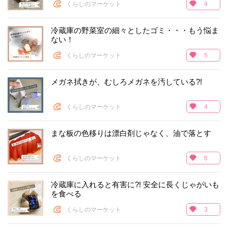
くらしのマーケット
4
冷蔵庫の野菜室の細々としたゴミ・・・もう悩ま
ない！
くらしのマーケット
5
メガネ拭きが、むしろメガネを汚している?!
くらしのマーケット
4
まな板の色移りは漂白剤じゃなく、油で落とす
くらしのマーケット
6
冷蔵庫に入れると有害に?! 安全に長くじゃがいも
を食べる
くらしのマーケット
3