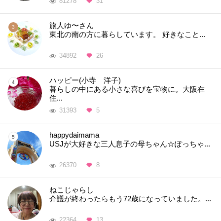
81278
31
旅人ゆ〜さん
東北の南の方に暮らしています。 好きなこと...
34892
26
ハッピー(小寺 洋子)
暮らしの中にある小さな喜びを宝物に。大阪在
住...
31393
5
happydaimama
USJが大好きな三人息子の母ちゃん☆ぽっちゃ...
26370
8
ねこじゃらし
介護が終わったらもう72歳になっていました。...
22364
13