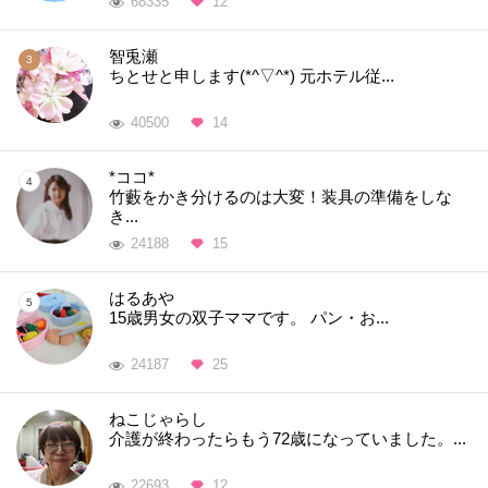
68335
12
智兎瀬
ちとせと申します(*^▽^*) 元ホテル従...
40500
14
*ココ*
竹藪をかき分けるのは大変！装具の準備をしな
き...
24188
15
はるあや
15歳男女の双子ママです。 パン・お...
24187
25
ねこじゃらし
介護が終わったらもう72歳になっていました。...
22693
12