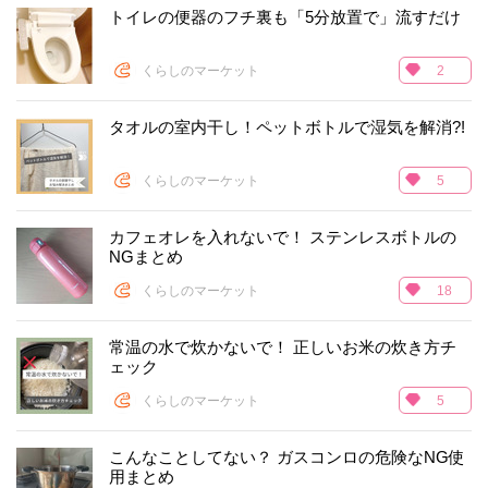
トイレの便器のフチ裏も「5分放置で」流すだけ
くらしのマーケット
2
タオルの室内干し！ペットボトルで湿気を解消?!
くらしのマーケット
5
カフェオレを入れないで！ ステンレスボトルの
NGまとめ
くらしのマーケット
18
常温の水で炊かないで！ 正しいお米の炊き方チ
ェック
くらしのマーケット
5
こんなことしてない？ ガスコンロの危険なNG使
用まとめ