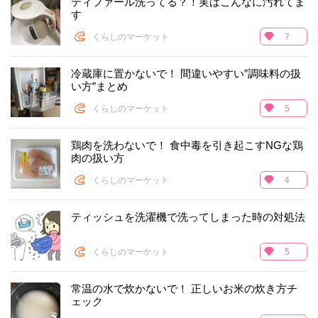
ティファール洗ってる？！実はこんなに汚れてま
す
くらしのマーケット
7
冷蔵庫に置かないで！ 間違いやすい”調味料の扱
い方”まとめ
くらしのマーケット
5
鶏肉を洗わないで！ 食中毒を引き起こすNGな鶏
肉の扱い方
くらしのマーケット
4
ティッシュを洗濯機で洗ってしまった時の対処法
くらしのマーケット
5
常温の水で炊かないで！ 正しいお米の炊き方チ
ェック