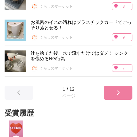
くらしのマーケット
3
お風呂のイスの汚れはプラスチックカードでごっ
そり落とせる！
くらしのマーケット
9
汁を捨てた後、水で流すだけではダメ！ シンク
を傷めるNG行為
くらしのマーケット
7
1
/
13
ページ
受賞履歴