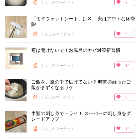
くらしのマーケット
9
「まずウェットシート」は✕。 実はアウトな床掃
除
くらしのマーケット
9
窓は開けないで！お風呂のカビ対策新習慣
くらしのマーケット
14
ご飯を、釜の中で広げてない？ 時間の経ったご
飯がまずくなるワケ
くらしのマーケット
6
半額の刺し身でトライ！ スーパーの刺し身をグ
レードアップ
くらしのマーケット
14