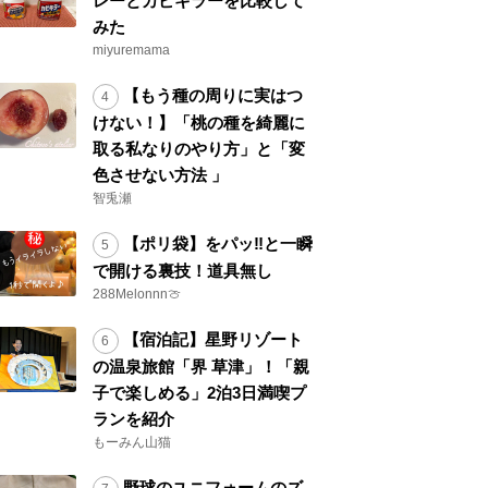
レーとカビキラーを比較して
みた
miyuremama
【もう種の周りに実はつ
けない！】「桃の種を綺麗に
取る私なりのやり方」と「変
色させない方法 」
智兎瀬
【ポリ袋】をパッ‼と一瞬
で開ける裏技！道具無し
288Melonnn🍈
【宿泊記】星野リゾート
の温泉旅館「界 草津」！「親
子で楽しめる」2泊3日満喫プ
ランを紹介
もーみん山猫
野球のユニフォームのズ