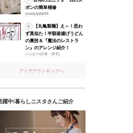
ボンの簡単補修
snowcrystal45
【丸亀製麺】え～！思わ
ず真似た！半額釜揚げうどん
の裏技＆『魔法のレストラ
ン』のアレンジ紹介！
ハッピー(小寺 洋子)
アイデアランキングへ
活躍中!暮らしニスタさんご紹介