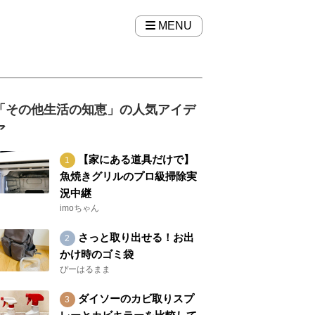
MENU
「その他生活の知恵」の人気アイデ
ア
【家にある道具だけで】
魚焼きグリルのプロ級掃除実
況中継
imoちゃん
さっと取り出せる！お出
かけ時のゴミ袋
ぴーはるまま
ダイソーのカビ取りスプ