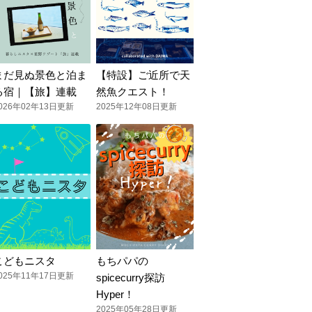
まだ見ぬ景色と泊ま
【特設】ご近所で天
る宿｜【旅】連載
然魚クエスト！
026年02年13日更新
2025年12年08日更新
こどもニスタ
もちパパの
025年11年17日更新
spicecurry探訪
Hyper！
2025年05年28日更新