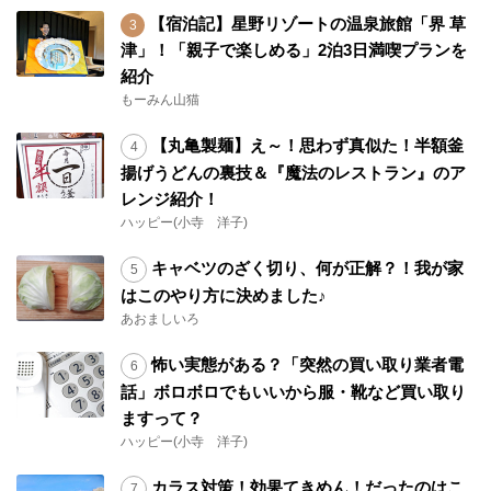
【宿泊記】星野リゾートの温泉旅館「界 草
津」！「親子で楽しめる」2泊3日満喫プランを
紹介
もーみん山猫
【丸亀製麺】え～！思わず真似た！半額釜
揚げうどんの裏技＆『魔法のレストラン』のア
レンジ紹介！
ハッピー(小寺 洋子)
キャベツのざく切り、何が正解？！我が家
はこのやり方に決めました♪
あおましいろ
怖い実態がある？「突然の買い取り業者電
話」ボロボロでもいいから服・靴など買い取り
ますって？
ハッピー(小寺 洋子)
カラス対策！効果てきめん！だったのはこ