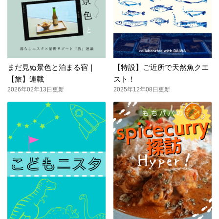
まだ見ぬ景色と泊まる宿｜
【特設】ご近所で天然魚クエ
【旅】連載
スト！
2026年02年13日更新
2025年12年08日更新