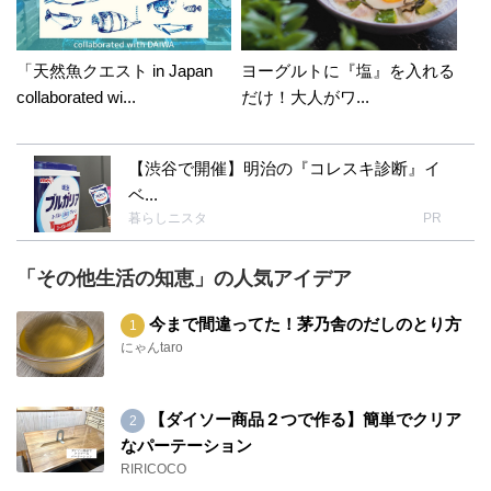
「天然魚クエスト in Japan
ヨーグルトに『塩』を入れる
collaborated wi...
だけ！大人がワ...
【渋谷で開催】明治の『コレスキ診断』イ
ベ...
暮らしニスタ
PR
「その他生活の知恵」の人気アイデア
今まで間違ってた！茅乃舎のだしのとり方
にゃんtaro
【ダイソー商品２つで作る】簡単でクリア
なパーテーション
RIRICOCO