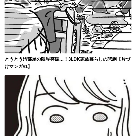
とうとう汚部屋の限界突破…！3LDK家族暮らしの悲劇【片づ
けマンガ#1】