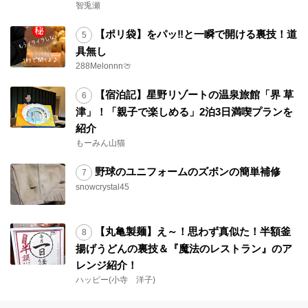
智兎瀬
【ポリ袋】をパッ‼と一瞬で開ける裏技！道
具無し
288Melonnn🍈
【宿泊記】星野リゾートの温泉旅館「界 草
津」！「親子で楽しめる」2泊3日満喫プランを
紹介
もーみん山猫
野球のユニフォームのズボンの簡単補修
snowcrystal45
【丸亀製麺】え～！思わず真似た！半額釜
揚げうどんの裏技＆『魔法のレストラン』のア
レンジ紹介！
ハッピー(小寺 洋子)