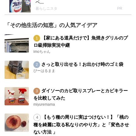
ベ...
暮らしニスタ
PR
「その他生活の知恵」の人気アイデア
【家にある道具だけで】魚焼きグリルのプ
ロ級掃除実況中継
imoちゃん
さっと取り出せる！お出かけ時のゴミ袋
ぴーはるまま
ダイソーのカビ取りスプレーとカビキラー
を比較してみた
miyuremama
【もう種の周りに実はつけない！】「桃の
種を綺麗に取る私なりのやり方」と「変色させ
ない方法 」