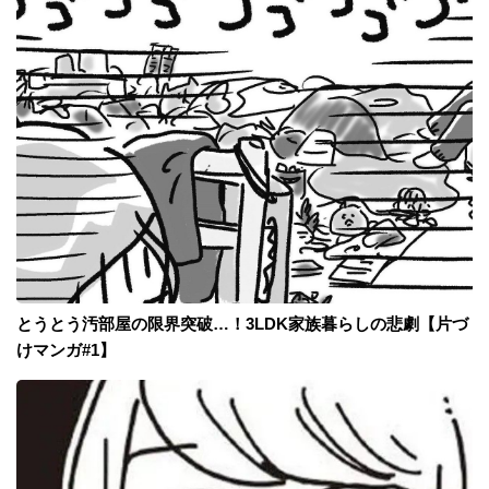
とうとう汚部屋の限界突破…！3LDK家族暮らしの悲劇【片づ
けマンガ#1】