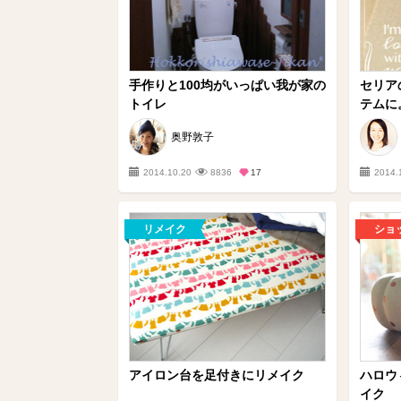
手作りと100均がいっぱい我が家の
セリア
トイレ
テムに
奥野敦子
2014.10.20
8836
17
2014.
リメイク
ショ
アイロン台を足付きにリメイク
ハロウ
イク