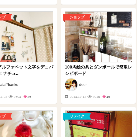
ップ
ショップ
均アルファベット文字をデコパ
100均絵の具とダンボールで簡単レ
ナチュ...
シピボード
aiai*hanko
deer
11.03
9694
36
2014.10.12
8916
45
ップ
リメイク