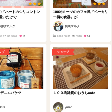
均の『ハートのシリコントン
100均ミーツのカフェ風『ベーカリ
いだけで...
ー柄の食器』が...
桃咲マルク
桃咲マルク
02.07
3967
11
2020.08.31
3918
14
ップ
ショップ
deデニムバケツ
１００均雑貨のおうちcafe
kira
yurari