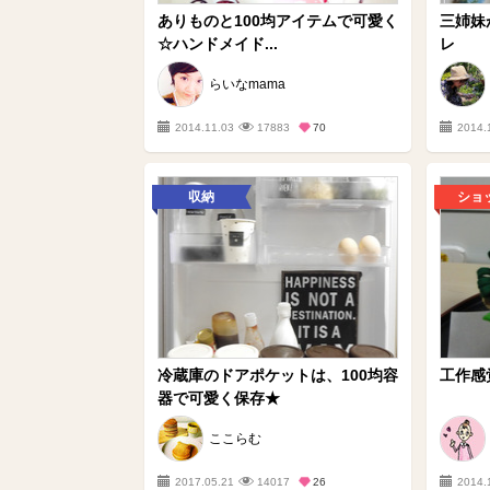
ありものと100均アイテムで可愛く
三姉妹
☆ハンドメイド...
レ
らいなmama
2014.11.03
17883
70
2014.
収納
ショ
冷蔵庫のドアポケットは、100均容
工作感
器で可愛く保存★
ここらむ
2017.05.21
14017
26
2014.