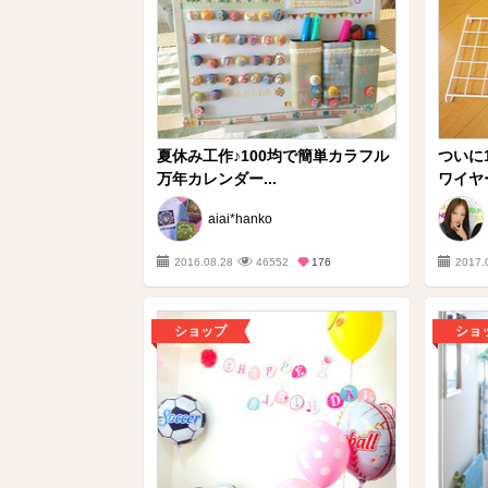
夏休み工作♪100均で簡単カラフル
ついに
万年カレンダー...
ワイヤ
aiai*hanko
2016.08.28
46552
176
2017.
ショップ
ショ