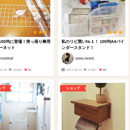
100均に登場！突っ張り棒用
私のリピ買い№１！ 100均A4バイ
ーネット
ンダースタンド！
roseleaf
sawa.rarara
04.26
23246
52
2017.08.24
17967
49
ップ
ショップ