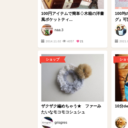
100円アイテムで簡単♢木箱の洋書
100
風ポケットティ...
グ』可愛
naa.3
2014.11.02
4057
21
2021.
ショップ
ショ
ザクザク編めちゃう★ ファーみ
10分
たいなモコモコシュシュ
grisgres