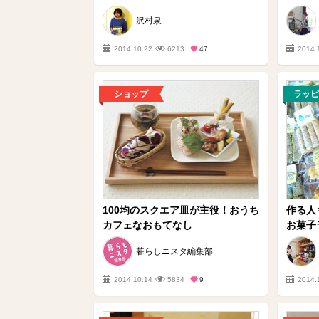
沢村泉
2014.10.22
6213
47
2014.
ショップ
ラッピ
100均のスクエア皿が主役！おうち
作る人
カフェなおもてなし
お菓子
暮らしニスタ編集部
2014.10.14
5834
9
2014.