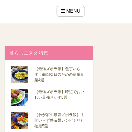
MENU
暮らしニスタ 特集
【最強ズボラ飯】包丁いら
ず！面倒な日のための簡単副
菜4選
【最強ズボラ飯】時短でおい
しい最強おかず5選
【わが家の最強ズボラ飯】手
間いらず丼＆麺レシピ！リピ
確定5選