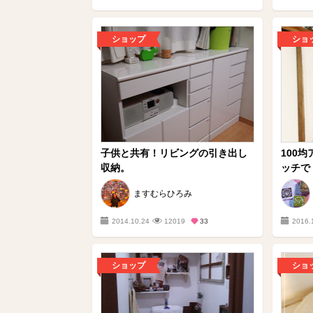
ショップ
ショ
子供と共有！リビングの引き出し
100
収納。
ッチで！
ますむらひろみ
2014.10.24
12019
33
2016.
ショップ
ショ