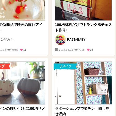
の新商品で映画の憧れアイ
100均材料だけでトランク風チェス
。
ト作り♪
なが みち
RASTABABY
10.15
7945
11
2017.05.24
7726
36
ップ
リメイク
ィンの飾り付けに100均リメ
ラダーシェルフで楽チン 隠し見
せ収納