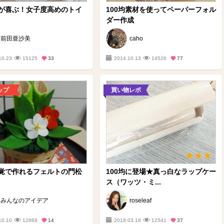
が喜ぶ！女子度高めのトイ
100均素材を使ってペーパーフォル
ダー作成
前田亜沙美
caho
10.23
15125
33
2014.10.13
14526
77
ップ
買い物レポ
覚で作れるフェルトの門松
100均に登場★真っ白なラップケー
ス（ワッツ・ミ...
みんなのアイデア
roseleaf
10.10
12868
14
2018.03.16
12541
37