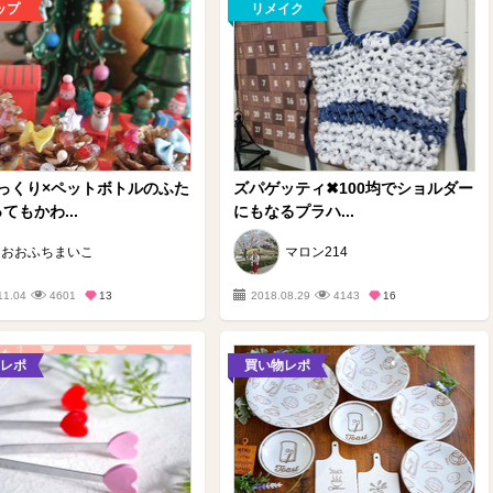
ップ
リメイク
っくり×ペットボトルのふた
ズパゲッティ✖100均でショルダー
てもかわ...
にもなるプラハ...
おおふちまいこ
マロン214
11.04
4601
13
2018.08.29
4143
16
レポ
買い物レポ