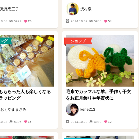
政尾恵三子
沢村泉
10.08
5997
20
2014.10.07
5965
54
ング
ショップ
ももらった人も楽しくなる
毛糸でカラフルな羊。手作り干支
ラッピング
をお正月飾りや年賀状に
おくやままさみ
kerie213
10.23
5306
16
2014.10.29
4989
12