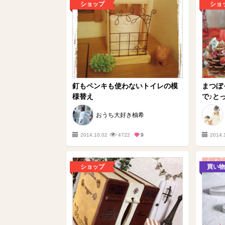
ショップ
ショ
釘もペンキも使わないトイレの模
まつぼ
様替え
で♪とっ
おうち大好き柚希
2014.10.02
4722
9
2014.
ショップ
買い物