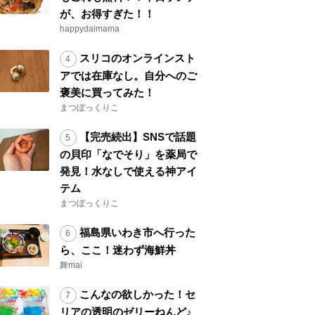
が、お得すぎた！！
happydaimama
スリコのオンラインスト
アでは在庫なし。自分へのご
褒美に買ってみた！
まつぼっくりこ
【完売続出】SNSで話題
の貝印「なでそり」を薬局で
発見！水なしで使える神アイ
テム
まつぼっくりこ
福島県いわき市へ行った
ら、ここ！迷わず海鮮丼
舞mai
こんなの欲しかった！セ
リアの透明のゼリーねんど♪