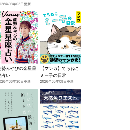
026年08年03日更新
能勢みやびの金星星
【マンガ】てらねこ
座占い
ミー子の日常
026年06年30日更新
2026年05年09日更新