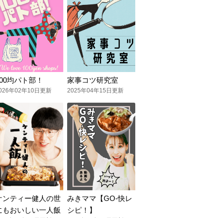
100均パト部！
家事コツ研究室
026年02年10日更新
2025年04年15日更新
ケンティー健人の世
みきママ【GO-快レ
にもおいしい一人飯
シピ！】