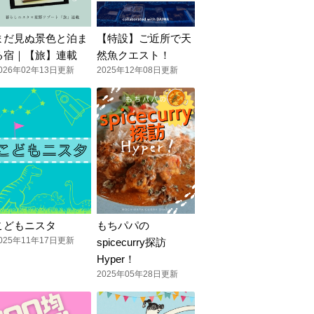
まだ見ぬ景色と泊ま
【特設】ご近所で天
る宿｜【旅】連載
然魚クエスト！
026年02年13日更新
2025年12年08日更新
こどもニスタ
もちパパの
025年11年17日更新
spicecurry探訪
Hyper！
2025年05年28日更新