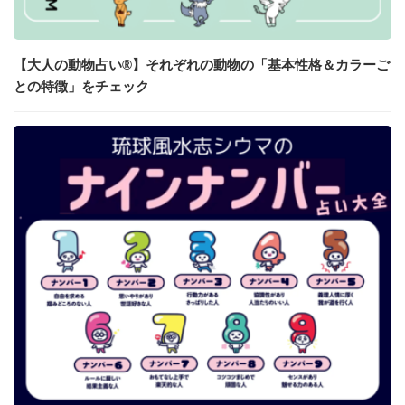
【大人の動物占い®】それぞれの動物の「基本性格＆カラーご
との特徴」をチェック