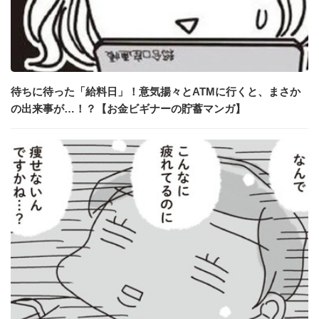
待ちに待った「給料日」！意気揚々とATMに行くと、まさか
の出来事が…！？【お金ビギナーの貯蓄マンガ】