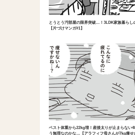
とうとう汚部屋の限界突破…！3LDK家族暮らし
【片づけマンガ#1】
ベスト体重から22kg増！産後太りが止まらない4
う無理なのかな…【アラフィフ母さんが7kg痩せ