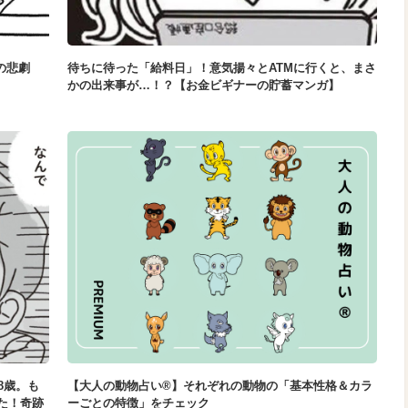
の悲劇
待ちに待った「給料日」！意気揚々とATMに行くと、まさ
かの出来事が…！？【お金ビギナーの貯蓄マンガ】
8歳。も
【大人の動物占い®】それぞれの動物の「基本性格＆カラ
た！奇跡
ーごとの特徴」をチェック