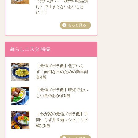
ったいない→〈秘伝の絶品漬
け〉で止まらないおいしさ
に！！
もっと見る
暮らしニスタ 特集
【最強ズボラ飯】包丁いら
ず！面倒な日のための簡単副
菜4選
【最強ズボラ飯】時短でおい
しい最強おかず5選
【わが家の最強ズボラ飯】手
間いらず丼＆麺レシピ！リピ
確定5選