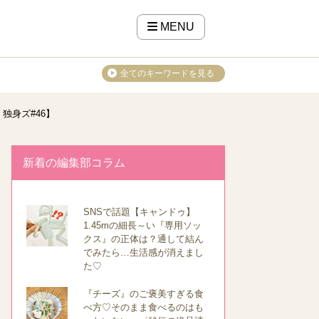
MENU
全てのキーワードを見る
独身ズ#46】
新着の編集部コラム
SNSで話題【キャンドゥ】
1.45mの細長～い『専用ソッ
クス』の正体は？通して結ん
でみたら…生活感が消えまし
た♡
『チーズ』のご褒美すぎる食
べ方♡そのまま食べるのはも