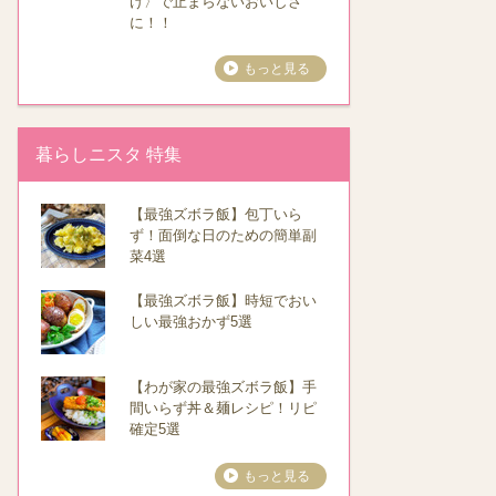
け〉で止まらないおいしさ
に！！
もっと見る
暮らしニスタ 特集
【最強ズボラ飯】包丁いら
ず！面倒な日のための簡単副
菜4選
【最強ズボラ飯】時短でおい
しい最強おかず5選
【わが家の最強ズボラ飯】手
間いらず丼＆麺レシピ！リピ
確定5選
もっと見る