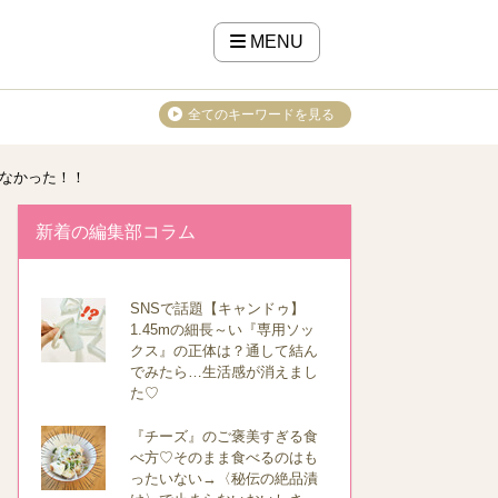
MENU
全てのキーワードを見る
なかった！！
新着の編集部コラム
SNSで話題【キャンドゥ】
1.45mの細長～い『専用ソッ
クス』の正体は？通して結ん
でみたら…生活感が消えまし
た♡
『チーズ』のご褒美すぎる食
べ方♡そのまま食べるのはも
ったいない→〈秘伝の絶品漬