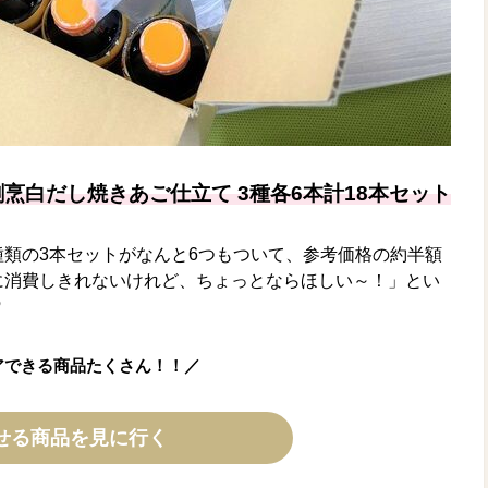
烹白だし焼きあご仕立て 3種各6本計18本セット
種類の3本セットがなんと6つもついて、参考価格の約半額
に消費しきれないけれど、ちょっとならほしい～！」とい
♡
アできる商品たくさん！！／
せる商品を見に行く