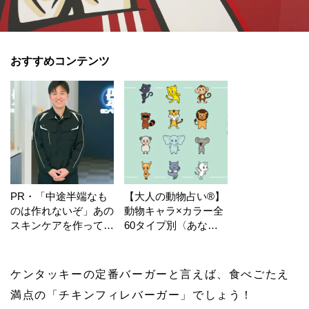
おすすめコンテンツ
PR・「中途半端なも
【大人の動物占い®】
のは作れないぞ」あの
動物キャラ×カラー全
スキンケアを作ってい
60タイプ別〈あなた
る工場の舞台裏！
の運勢〉は？
ケンタッキーの定番バーガーと言えば、食べごたえ
満点の「チキンフィレバーガー」でしょう！