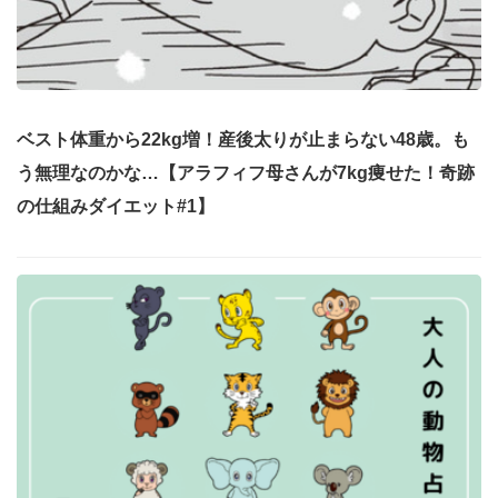
ベスト体重から22kg増！産後太りが止まらない48歳。も
う無理なのかな…【アラフィフ母さんが7kg痩せた！奇跡
の仕組みダイエット#1】