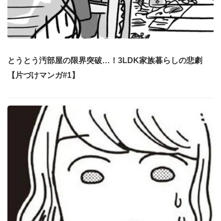
とうとう汚部屋の限界突破…！3LDK家族暮らしの悲劇
【片づけマンガ#1】