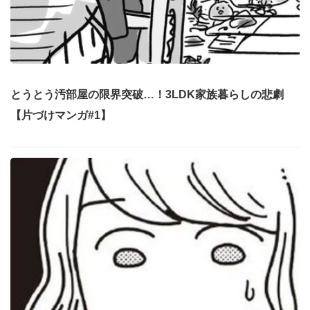
とうとう汚部屋の限界突破…！3LDK家族暮らしの悲劇
【片づけマンガ#1】