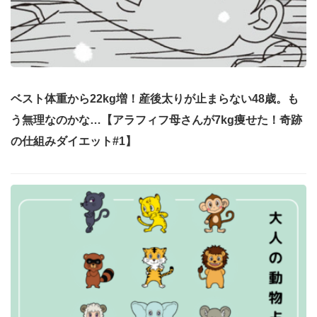
ベスト体重から22kg増！産後太りが止まらない48歳。も
う無理なのかな…【アラフィフ母さんが7kg痩せた！奇跡
の仕組みダイエット#1】