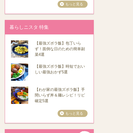
もっと見る
暮らしニスタ 特集
【最強ズボラ飯】包丁いら
ず！面倒な日のための簡単副
菜4選
【最強ズボラ飯】時短でおい
しい最強おかず5選
【わが家の最強ズボラ飯】手
間いらず丼＆麺レシピ！リピ
確定5選
もっと見る