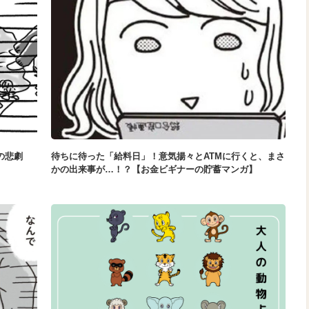
の悲劇
待ちに待った「給料日」！意気揚々とATMに行くと、まさ
かの出来事が…！？【お金ビギナーの貯蓄マンガ】