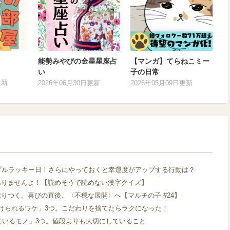
能勢みやびの金星星座占
【マンガ】てらねこミー
い
子の日常
更新
2026年06月30日更新
2026年05月09日更新
プルラッキー日！さらにやっておくと幸運度がアップする行動は？
ありませんよ！【読めそうで読めない漢字クイズ】
りつく。喜びの直後、〈不穏な展開〉へ【マルチの子 #24】
けられるワケ」3つ。こだわりを捨てたらラクになった！
けているモノ」3つ。値段よりも大切にしていること