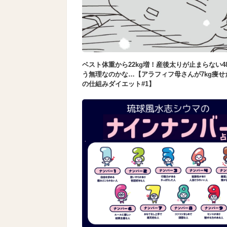
ベスト体重から22kg増！産後太りが止まらない4
う無理なのかな…【アラフィフ母さんが7kg痩せ
の仕組みダイエット#1】