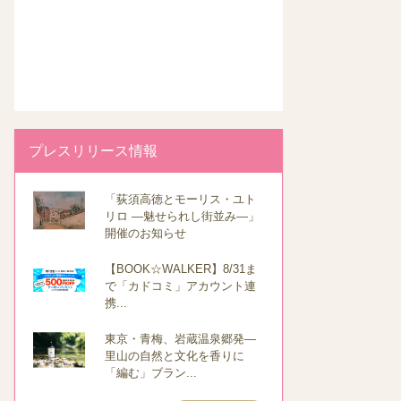
プレスリリース情報
「荻須高徳とモーリス・ユト
リロ ―魅せられし街並み―」
開催のお知らせ
【BOOK☆WALKER】8/31ま
で「カドコミ」アカウント連
携...
東京・青梅、岩蔵温泉郷発―
里山の自然と文化を香りに
「編む」ブラン...