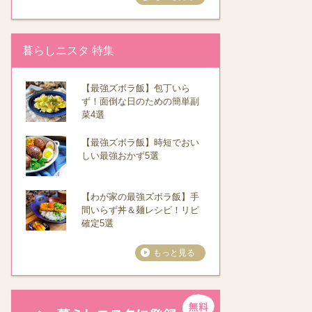
暮らしニスタ 特集
【最強ズボラ飯】包丁いら
ず！面倒な日のための簡単副
菜4選
【最強ズボラ飯】時短でおい
しい最強おかず5選
【わが家の最強ズボラ飯】手
間いらず丼＆麺レシピ！リピ
確定5選
もっと見る