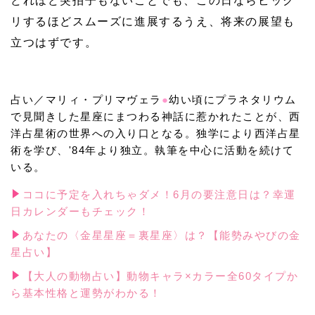
どれほど突拍子もないことでも、この日ならビック
リするほどスムーズに進展するうえ、将来の展望も
立つはずです。
占い／マリィ・プリマヴェラ
●
幼い頃にプラネタリウム
で見聞きした星座にまつわる神話に惹かれたことが、西
洋占星術の世界への入り口となる。独学により西洋占星
術を学び、'84年より独立。執筆を中心に活動を続けて
いる。
ココに予定を入れちゃダメ！6月の要注意日は？幸運
日カレンダーもチェック！
あなたの〈金星星座＝裏星座〉は？【能勢みやびの金
星占い】
【大人の動物占い】動物キャラ×カラー全60タイプか
ら基本性格と運勢がわかる！