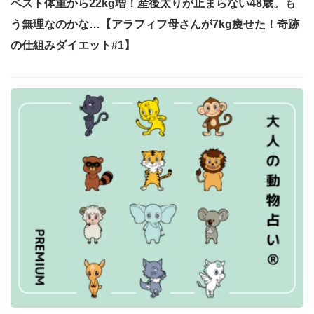
ベスト体重から22kg増！産後太りが止まらない48歳。も
う無理なのかな…【アラフィフ母さんが7kg痩せた！奇跡
の仕組みダイエット#1】