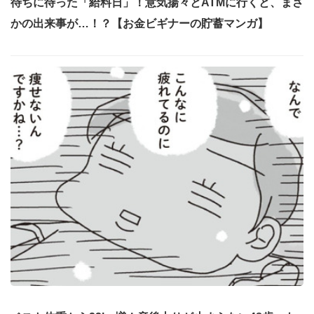
待ちに待った「給料日」！意気揚々とATMに行くと、まさ
かの出来事が…！？【お金ビギナーの貯蓄マンガ】