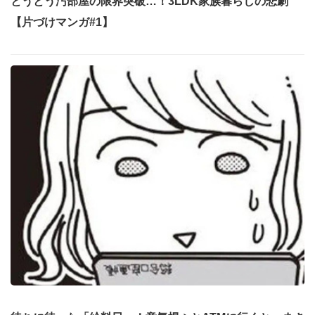
とうとう汚部屋の限界突破…！3LDK家族暮らしの悲劇
【片づけマンガ#1】