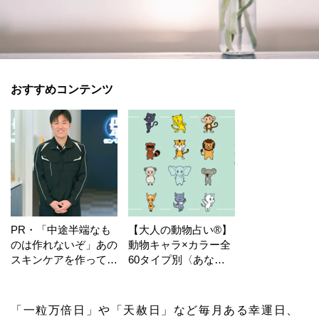
おすすめコンテンツ
PR・「中途半端なも
【大人の動物占い®】
のは作れないぞ」あの
動物キャラ×カラー全
スキンケアを作ってい
60タイプ別〈あなた
る工場の舞台裏！
の運勢〉は？
「一粒万倍日」や「天赦日」など毎月ある幸運日、