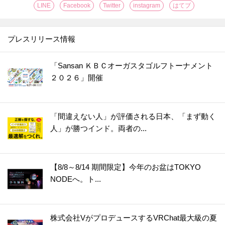
29.
【ユニクロ】あの"神バッグ"に秋冬カラー登場♡アレンジ自在のショルダーバッグ、絶対手に入れたい！！！
LINE
Facebook
Twitter
instagram
はてブ
30.
【ユニクロ】食材の買い出し、仕事、1泊旅行はこれ一つでOK！海外ショッパー風シンプルバッグがおしゃれすぎ♡
31.
【GU】冬まで大活躍の「カーゴボトム」。大人かわいく着こなしたいなら断然こっち！！
プレスリリース情報
32.
【GU】おしゃれなデザインなのにウエストがきつくならない？！オールシーズン大活躍必至のハーフパンツ♡
33.
ショート丈可愛すぎ♡【GU】チェックシャツで着やせもスタイルアップも思いのまま！
「Sansan ＫＢＣオーガスタゴルフトーナメント
２０２６」開催
34.
【GU】華奢見え♡差し色にぴったりな「カーディガン」が今年も登場。着心地の良さがパワーアップしてますよ！！
35.
【GU】色味も素材も可愛すぎ！小顔効果バツグンな「ロゴキャップ」。イロチで揃えたくなるよ♡
36.
【GU】1着で3役なんてスゴすぎません？大注目のセーターはお得感満載♡
「間違えない人」が評価される日本、「まず動く
37.
可愛すぎるルックスで売り切れ続出！【GU】「ボアミニショルダー」は冬コーデのマストアイテム！
人」が勝つインド。両者の...
38.
【ユニクロ】隠れた逸品！折り畳みの面倒くささがない「UVカットコンパクトアンブレラ」が超優秀♡
39.
【ユニクロ】人気のルームシューズがアップデートして登場！ふわもこな履き心地♡
【8/8～8/14 期間限定】今年のお盆はTOKYO
40.
【GU】やっと入手できた！！超人気の"高見えジャケット"は噂通りのかわいさだった♡
NODEへ。ト...
41.
【ユニクロ】SNSでも話題♡高見え2WAYバッグは上品な見た目以上の収納力！
42.
【ユニクロ】売り切れ続出だった〈ネックゲイター〉が今年も登場！3Way仕様でコスパ最強
株式会社VがプロデュースするVRChat最大級の夏
43.
【GU】快適すぎてリピ買いする人続出！！履き心地が最高すぎる♡「ウルトラストレッチブーツ」