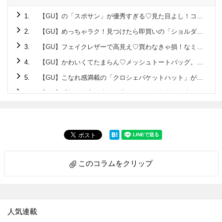
1.
【GU】の「スポサン」が優秀すぎる♡見た目よし！コスパよし！春夏に大活躍の予感～！
2.
【GU】めっちゃラク！見つけたら即買いの「ショルダーポーチ」。3つセットでオトクすぎる！
3.
【GU】フェイクレザーで高見え♡買わなきゃ損！なミニショルダー
4.
【GU】かわいくてたまらん♡メッシュトートバッグ。大容量でざくざく入るよ～
5.
【GU】こなれ感満載の「クロシェバケットハット」がかわいすぎ！！日焼け防止にも役立つよ
6.
【GU】「顔が確実に小さく見える！」と超人気！大ヒットの夏ハットかぶってみた♡
7.
【GU】履き心地、最高すぎ…！！超トレンドの「パフィーサンダル」。2色買いしちゃうかも♡
8.
【GU】メッシュニットはイロチ＆サイズ違いで買うのが断然おすすめ！！〈着比べてみた〉
9.
【GU】本革なのに…！？コスパ良すぎ！！きれいめもカジュアルもイケる超優秀ミニショルダー
10.
【ユニクロ】バズり中の「ラウンドミニショルダーバッグ」ヘビロテ決定♡機能性抜群でコスパ良し！…コレは使える！
このコラムをクリップ
11.
【GU】おしゃれすぎ…！人気沸騰中の〈黒ワンピ〉で夏の着こなし3連発！
12.
【GU】爆売れ「サンダル」が待望の再販！！こりゃ完売になるわけだ…！見つけたら「買い」ですよ
13.
【ユニクロ】コンパクトなのに収納力バッチリ♡〈ウォレットショルダーバッグ〉お出かけのお供に欠かせません
人気連載
14.
【GU】「細見え効果バツグン」「腰張りさんの救世主♡」話題の〈カーゴロングスカート〉履いてみた！