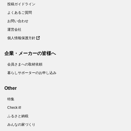
58.
【ユニクロ】極上のあったかさでこの価格！？ふわもこ♡ブーツ型ルームシューズは絶対に"買い"！
投稿ガイドライン
59.
【GU】春まで使える「デニムジャンスカ」が想像以上に可愛すぎ♡売り切れる前に即ゲットして！
よくあるご質問
60.
【GU】待ってました♡プライスダウン！脚細効果バツグンな「ムートンブーツ」すぐにゲットしてー！
お問い合わせ
61.
【ユニクロ】より高見えデザインで登場！上品なスウェードタッチ手袋はプレゼントにも♡
運営会社
個人情報保護方針
62.
【ユニクロ】大人気「マリメッコ」戦利品全部見せ！自然モチーフの4柄がおしゃれすぎ♡
63.
【ユニクロ】このクオリティでこの価格！？2色買いマストなふわもこ極暖ネックウォーマー
企業・メーカーの皆様へ
64.
在庫わずかだけど…いま買うべき！？【UNIQLO×Marimekko】コラボアイテムを着回してみた結果！
会員さまへの取材依頼
65.
【ユニクロ】あの高見えバッグに新色登場！きれいめなのに大容量、冬コーデの差し色にも♡
暮らしサポーターのお申し込み
66.
【ユニクロ】全10色！イロチで揃えたい♡美しいフォルムの「ヒートテックリブビーニー」
67.
【ユニクロ】最も暖かい手袋はコレ！只今プライスダウン中、もう他の手袋には戻れません！
Other
68.
【GU】早くも売り切れ続出中！今季話題の「チュールスカート」は高コスパで使えるよ♡
特集
69.
【ユニクロ】今が買い時！「買ってよかった♡」の声続出の人気マフラーが、ついにプライスダウン！
Check it!
70.
今まで見逃してた…！！【GU】590円のプチプラアイテム大発見！毎日ヘビロテ間違いなし♪
ふるさと納税
71.
【ユニクロ】キース・ヘリング「UVカットキャップ」で紫外線対策！ かぶるだけでオシャレに
みんなの家づくり
72.
【GU】待ってました♡大人気ニットシューズが再販！履き心地もかわいさもグレードアップしてますよ