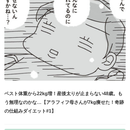
ベスト体重から22kg増！産後太りが止まらない48歳。も
う無理なのかな…【アラフィフ母さんが7kg痩せた！奇跡
の仕組みダイエット#1】