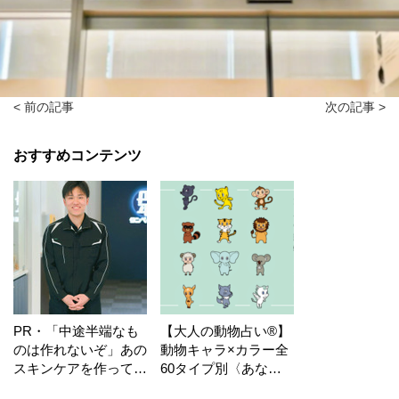
< 前の記事
次の記事 >
おすすめコンテンツ
PR・「中途半端なも
【大人の動物占い®】
のは作れないぞ」あの
動物キャラ×カラー全
スキンケアを作ってい
60タイプ別〈あなた
る工場の舞台裏！
の運勢〉は？