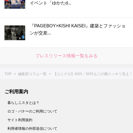
イベント「ゆかたd...
44.
【GU】冬のワードローブのスタメン確定！「大人気セーター」のボーダー柄がめちゃ使えます♡〈着回しコーデ3選〉
45.
【ユニクロ】売り切れ続出！リバーシブルレザー製ベルトは"1本で2度"楽しめておトク♡
46.
【GU】もはや「隠れ名品」では！？アクセ感覚で持ち歩ける〈冬バッグ〉。可愛いがすぎる…！
『PAGEBOY×KISHI KAISEI』建築とファッショ
ンが交差...
47.
【ユニクロ】昨年即完した「トートバッグ」再登場！持つだけでブリティッシュスタイルに♡
48.
【GU】この冬「主役級カーデ」に決定！メンズだけど大人女子もおしゃれに着こなせます♡
49.
【GU】着回し力絶大です♡セットアップでも単体でも使い倒せる「スウェット」アイテムに大注目！
プレスリリース情報一覧をみる
50.
【ユニクロ】スマホ操作がラク♡使い勝手＆あったかさに大感動の「ミトン」見つけた！
51.
【ユニクロ】発売日にほぼ完売！？超人気の「アニヤ」コラボ、可愛い目玉アイテム再販決定！
TOP
編集部コラム一覧
【ユニクロ】40代・50代も二の腕スッキリ見え
52.
【ユニクロ】コスパ良し！履き心地抜群！人気のコラボソックスはコーデの差し色にも使える♡
53.
【ユニクロ】チャンキーストールのおすすめの巻き方＆冬コーデ4選！
ご利用案内
54.
【GU】おしゃれで使える！と大人気の〈冬アウター〉。着ぶくれしないスッキリ見えコーデ4選
暮らしニスタとは？
55.
【ユニクロ】極力コート着たくない人必見！パフテック（ウォームパデッド）が超使える
ロゴ・バナーのご利用について
56.
【GU】体型カバーも叶うと評判のバズりワンピ！旬アウターとの相性もバツグンでした♡
サイト利用規約
57.
【GU】今季のトレンド大本命！華やぎ「プチプラニット」手に入れるなら今しかない！
利用者情報の外部送信について