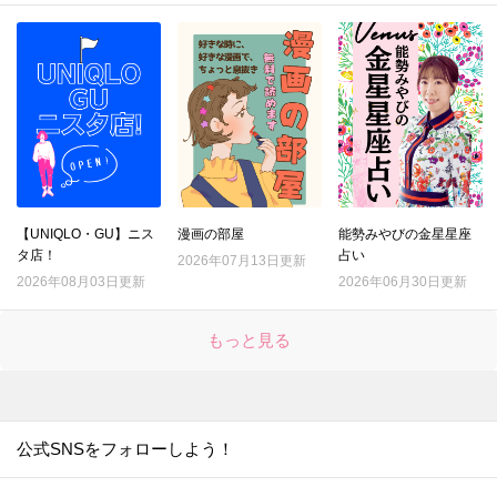
15.
【GU】人気バッグに新色登場！おしゃれで見た目以上に大容量。しかも秋まで使えちゃう？！
16.
着回し力半端ない！！ずっとこれ着てたい…！【GU】神ワンピが可愛いすぎ！！
17.
【ユニクロ】二の腕、絶対に日焼けしたくない！！！UPF40の「アームカバー」実際に使ってみた！
18.
【ユニクロ】限定販売アイテムなので急いで！！！プチプラなのに目を引く可愛さのビーズブレスレット♡
19.
【GU】かわいすぎて売り切れ続出！！映えブラウスが再販。秋コーデに大活躍の予感♡〈イロチで着比べてみた〉
20.
【ユニクロ】緑のドラえもん！？癒されるかわいさ♡毎日使いたい〈ユニクロ×ドラえもん〉の大容量エコバッグ
21.
【ユニクロ】プチプラ3足組ソックスが秀逸！夏秋おすすめの「靴下×サンダル」ベストコーデはコレ
【UNIQLO・GU】ニス
漫画の部屋
能勢みやびの金星星座
タ店！
占い
22.
2026年07月13日更新
【GU】お尻コンプレックスでも大丈夫♡「タックワイドパンツ」が大成功すぎて感動が止まらない…！！
2026年08月03日更新
2026年06月30日更新
23.
【GU】高見え効果絶大！「ビットローファー」が見逃せない！！まずは足元から秋コーデにシフトしよ♡
24.
【GU】羽織るだけでおしゃ見え♡シルエット素敵すぎ！！「オーバーサイズベスト」着こなし実例3選
もっと見る
25.
【ユニクロ】本革ベルトで高見え♡カジュアルにもきれいめにも使える〈超優秀キャップ〉は秋の紫外線対策にも
26.
【GU】こんなの待ってた！見た目も収納力も超優秀な「本革バッグ」。秋のお出かけに持ってって―！！
27.
【ユニクロ】肌寒い季節から真冬まで大活躍！海外古着風のスウェットが可愛いすぎ♡
公式SNSをフォローしよう！
28.
【GU】人気すぎて完売続出！コスパ最強の「秋映えトップス」見つけたら即買うしかないっしょ！