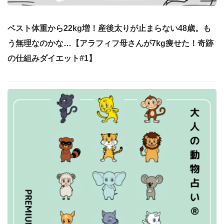
ベスト体重から22kg増！産後太りが止まらない48歳。も
う無理なのかな…【アラフィフ母さんが7kg痩せた！奇跡
の仕組みダイエット#1】