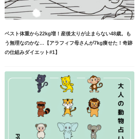
ベスト体重から22kg増！産後太りが止まらない48歳。も
う無理なのかな…【アラフィフ母さんが7kg痩せた！奇跡
の仕組みダイエット#1】