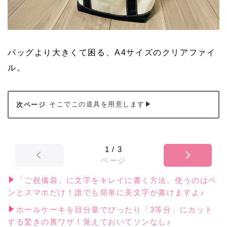
バッグより大きくて困る、A4サイズのクリアファイ
ル。
そこでこの道具を用意します▶
1
/
3
ページ
「ご祝儀袋」に文字をキレイに書く方法。使うのはペ
ンとスマホだけ！誰でも簡単に美文字が書けますよ♪
ホールケーキを目分量でぴったり「3等分」にカット
する驚きの裏ワザ！覚えておいてソンなし♪