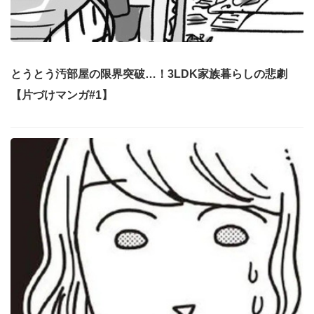
とうとう汚部屋の限界突破…！3LDK家族暮らしの悲劇
【片づけマンガ#1】