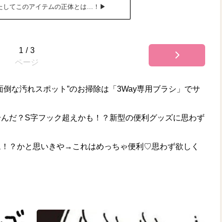
たしてこのアイテムの正体とは…！▶
1
/
3
ページ
倒な汚れスポット”のお掃除は「3Way専用ブラシ」でサ
〜んだ？S字フック超えかも！？新型の便利グッズに思わず
ム！？かと思いきや→これはめっちゃ便利♡思わず欲しく