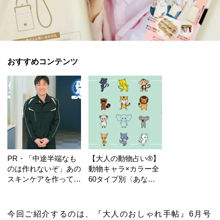
おすすめコンテンツ
PR・「中途半端なも
【大人の動物占い®】
のは作れないぞ」あの
動物キャラ×カラー全
スキンケアを作ってい
60タイプ別〈あなた
る工場の舞台裏！
の運勢〉は？
今回ご紹介するのは、『大人のおしゃれ手帖』6月号