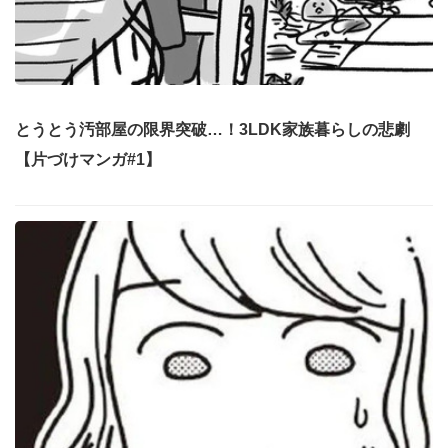
とうとう汚部屋の限界突破…！3LDK家族暮らしの悲劇
【片づけマンガ#1】