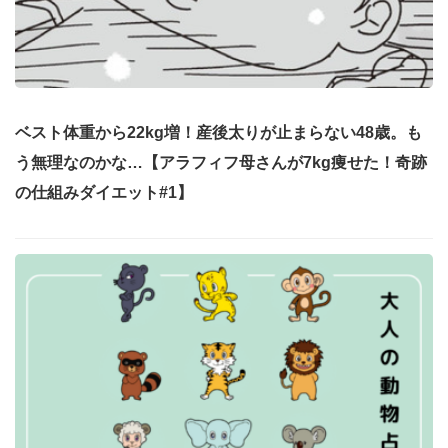
ベスト体重から22kg増！産後太りが止まらない48歳。も
う無理なのかな…【アラフィフ母さんが7kg痩せた！奇跡
の仕組みダイエット#1】