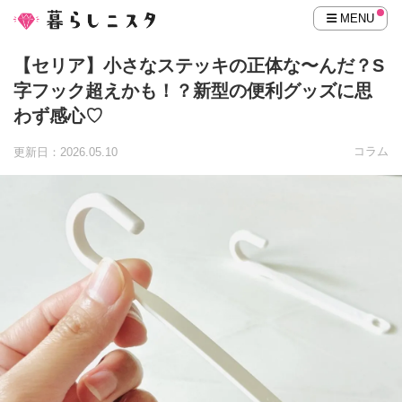
MENU
【セリア】小さなステッキの正体な〜んだ？S
字フック超えかも！？新型の便利グッズに思
わず感心♡
コラム
更新日：2026.05.10