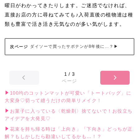
曜日がわかってきたりします。ご迷惑でなければ、
直接お店の方に尋ねてみても♪入荷直後の植物達は種
類も豊富で活き活き元気なのが多い気がします。
ダイソーで買ったサボテンが8年後に…？▶
1
/
3
ページ
100均のコットンマットが可愛い「トートバッグ」に
大変身♡切って縫うだけの簡単リメイク！
お菓子に入っている〈乾燥剤〉捨てないで！お役立ち
アイデアを大発見♡
花束を持ち帰る時は「上向き」「下向き」どっちが正
解？もしかしたら勘違いしてるかも…！？