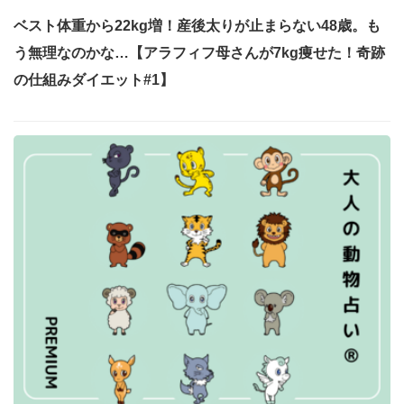
ベスト体重から22kg増！産後太りが止まらない48歳。も
う無理なのかな…【アラフィフ母さんが7kg痩せた！奇跡
の仕組みダイエット#1】