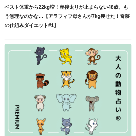
ベスト体重から22kg増！産後太りが止まらない48歳。も
う無理なのかな…【アラフィフ母さんが7kg痩せた！奇跡
の仕組みダイエット#1】