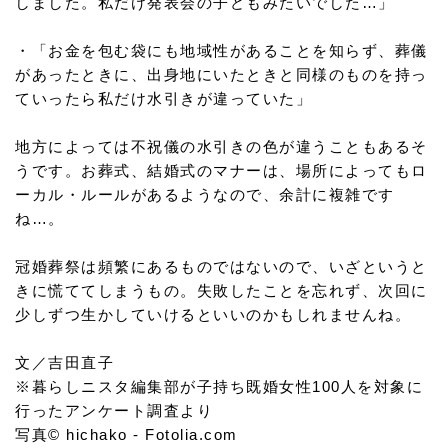
しました。私だけ発表会の子どもみたいでした…」
・「お金を包む袋にも地域性があることを知らず、葬儀
があったときに、出身地にいたときと同様のものを持っ
ていったら私だけ水引きが違っていた」
地方によっては不祝儀の水引きの色が違うこともあるそ
うです。お葬式、結婚式のマナーは、場所によってもロ
ーカル・ルールがあるようなので、余計に複雑です
ね…。
冠婚葬祭は頻繁にあるものではないので、いざというと
きに慌ててしまうもの。失敗したことを忘れず、次回に
少しずつ生かしていけるといいのかもしれませんね。
文／吉田直子
※暮らしニスタ編集部が子持ち既婚女性100人を対象に
行ったアンケート調査より
写真© hichako - Fotolia.com