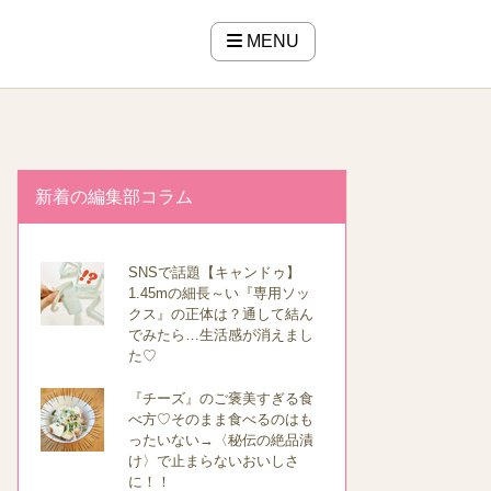
MENU
新着の編集部コラム
SNSで話題【キャンドゥ】
1.45mの細長～い『専用ソッ
クス』の正体は？通して結ん
でみたら…生活感が消えまし
た♡
『チーズ』のご褒美すぎる食
べ方♡そのまま食べるのはも
ったいない→〈秘伝の絶品漬
け〉で止まらないおいしさ
に！！