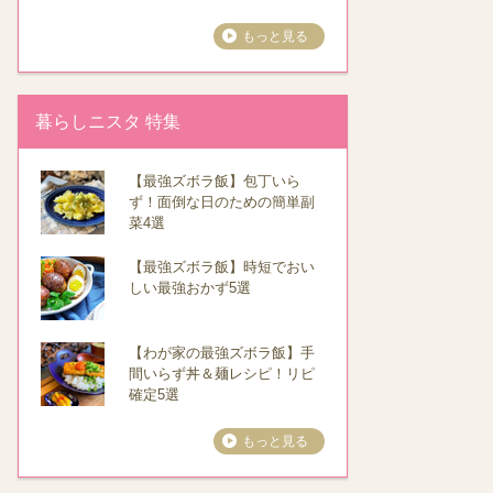
もっと見る
暮らしニスタ 特集
【最強ズボラ飯】包丁いら
ず！面倒な日のための簡単副
菜4選
【最強ズボラ飯】時短でおい
しい最強おかず5選
【わが家の最強ズボラ飯】手
間いらず丼＆麺レシピ！リピ
確定5選
もっと見る