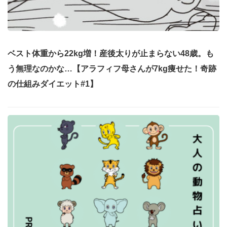
ベスト体重から22kg増！産後太りが止まらない48歳。も
う無理なのかな…【アラフィフ母さんが7kg痩せた！奇跡
の仕組みダイエット#1】