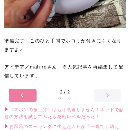
準備完了！このひと手間でホコリが付きにくくなり
ますよ♪
アイデア／mahiroさん ※人気記事を再編集して配
信しています。
2
/
2
ページ
〈ズボンの裾上げ〉はもう裏返しません！ネットで話
題の方法を試してみたら感動レベルだった！
お風呂のコーキングに生えたカビが「一晩で」消え