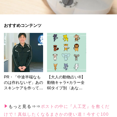
おすすめコンテンツ
PR・「中途半端なも
【大人の動物占い®】
のは作れないぞ」あの
動物キャラ×カラー全
スキンケアを作ってい
60タイプ別〈あなた
る工場の舞台裏！
の運勢〉は？
もっと見る⇒⇒
ポストの中に『人工芝』を敷くだ
けで！真似したくなるまさかの使い道！今すぐ100