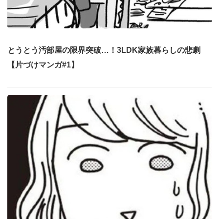
とうとう汚部屋の限界突破…！3LDK家族暮らしの悲劇
【片づけマンガ#1】