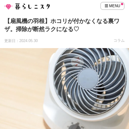
MENU
【扇風機の羽根】ホコリが付かなくなる裏ワ
ザ。掃除が断然ラクになる♡
コラム
更新日：2024.05.30