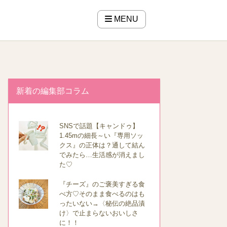
MENU
新着の編集部コラム
SNSで話題【キャンドゥ】
1.45mの細長～い『専用ソッ
クス』の正体は？通して結ん
でみたら…生活感が消えまし
た♡
『チーズ』のご褒美すぎる食
べ方♡そのまま食べるのはも
ったいない→〈秘伝の絶品漬
け〉で止まらないおいしさ
に！！