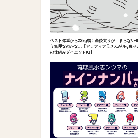
ベスト体重から22kg増！産後太りが止まらない4
う無理なのかな…【アラフィフ母さんが7kg痩せ
の仕組みダイエット#1】