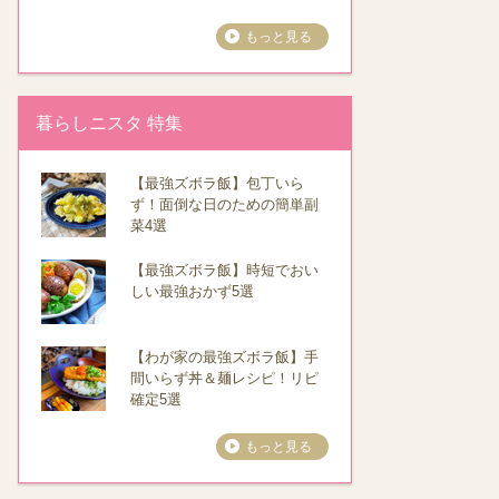
もっと見る
暮らしニスタ 特集
【最強ズボラ飯】包丁いら
ず！面倒な日のための簡単副
菜4選
【最強ズボラ飯】時短でおい
しい最強おかず5選
【わが家の最強ズボラ飯】手
間いらず丼＆麺レシピ！リピ
確定5選
もっと見る