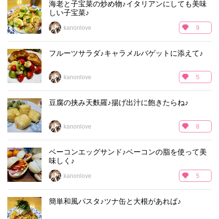
海老と子宝菜の炒め物♪イタリアンにしても美味
しい子宝菜♪
kanonlove
9
フルーツサラダ♪キャラメルバゲットに添えて♪
kanonlove
5
豆腐の挟み天麩羅♪揚げ出汁に飽きたらね♪
kanonlove
8
ベーコンエッグサンド♪ベーコンの脂を使って美
味しく♪
kanonlove
5
簡単和風パスタ♪ツナ缶と大根があれば♪