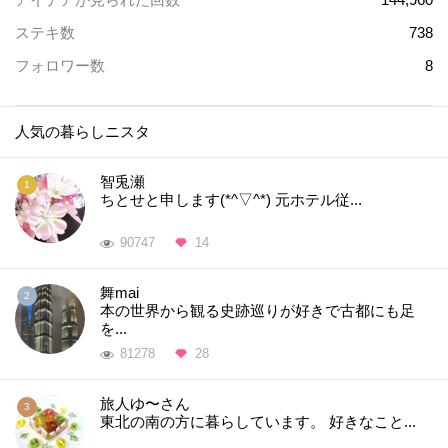
ステキ数
738
フォロワー数
8
人気の暮らしニスタ
智兎瀬
ちとせと申します(*^▽^*) 元ホテル従...
90747
14
舞mai
本の世界から観る史跡巡りが好きで古都にも足
を...
81278
28
旅人ゆ〜さん
東北の南の方に暮らしています。 好きなこと...