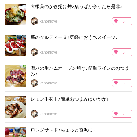
大根葉のかき揚げ丼♪葉っぱが余ったら是非♪
kanonlove
6
苺のタルティーヌ♪気軽におうちスイーツ♪
kanonlove
5
海老の生ハムオーブン焼き♪簡単ワインのおつま
み♪
kanonlove
5
レモン手羽中♪簡単おつまみはいかが♪
kanonlove
7
ロングサンド♪ちょっと贅沢に♪