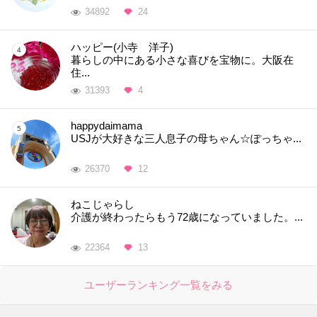
34892
24
ハッピー(小寺 洋子)
暮らしの中にある小さな喜びを宝物に。大阪在
住...
31393
4
happydaimama
USJが大好きな三人息子の母ちゃん☆ぽっちゃ...
26370
12
ねこじゃらし
介護が終わったらもう72歳になっていました。...
22364
13
ユーザーランキング一覧をみる