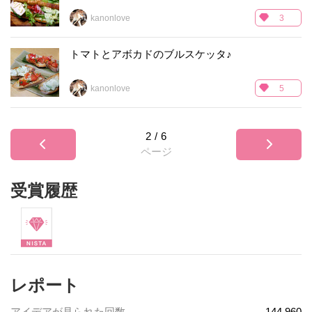
kanonlove
3
トマトとアボカドのブルスケッタ♪
kanonlove
5
2
/
6
ページ
受賞履歴
レポート
アイデアが見られた回数
144,960