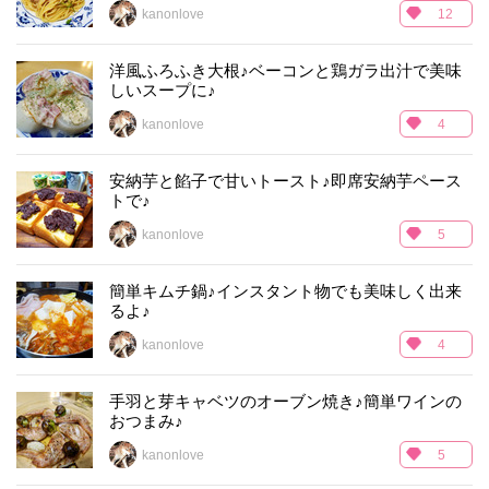
kanonlove
12
洋風ふろふき大根♪ベーコンと鶏ガラ出汁で美味
しいスープに♪
kanonlove
4
安納芋と餡子で甘いトースト♪即席安納芋ペース
トで♪
kanonlove
5
簡単キムチ鍋♪インスタント物でも美味しく出来
るよ♪
kanonlove
4
手羽と芽キャベツのオーブン焼き♪簡単ワインの
おつまみ♪
kanonlove
5