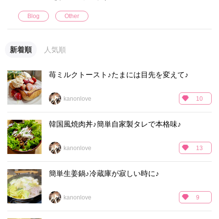
Blog
Other
新着順
人気順
苺ミルクトースト♪たまには目先を変えて♪
kanonlove
10
韓国風焼肉丼♪簡単自家製タレで本格味♪
kanonlove
13
簡単生姜鍋♪冷蔵庫が寂しい時に♪
kanonlove
9