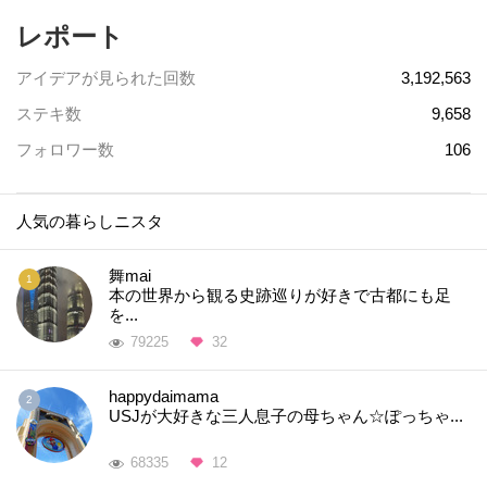
レポート
アイデアが見られた回数
3,192,563
ステキ数
9,658
フォロワー数
106
人気の暮らしニスタ
舞mai
本の世界から観る史跡巡りが好きで古都にも足
を...
79225
32
happydaimama
USJが大好きな三人息子の母ちゃん☆ぽっちゃ...
68335
12