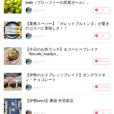
balle（ブロッコリーの尻尾ボール）」
もちパパ
2
【業務スーパー】「ガレットブルトンヌ」が驚き
のコスパと美味しさ！！
もちパパ
2
【今日のお外ランチ】＆コーヒーブレイク
「florcafe_marilyn」
ステキ
もちパパ
【伊勢のエスプレッソブレイク】ダンデライオ
ン・チョコレート
ステキ
もちパパ
【伊勢lunch】豚捨 外宮前店
もちパパ
2