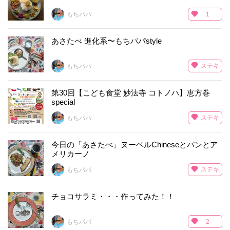
もちパパ
1
あさたべ 進化系〜もちパパstyle
ステキ
もちパパ
第30回【こども食堂 妙法寺 コトノハ】恵方巻
special
ステキ
もちパパ
今日の「あさたべ」ヌーベルChineseとパンとア
メリカーノ
ステキ
もちパパ
チョコサラミ・・・作ってみた！！
もちパパ
2