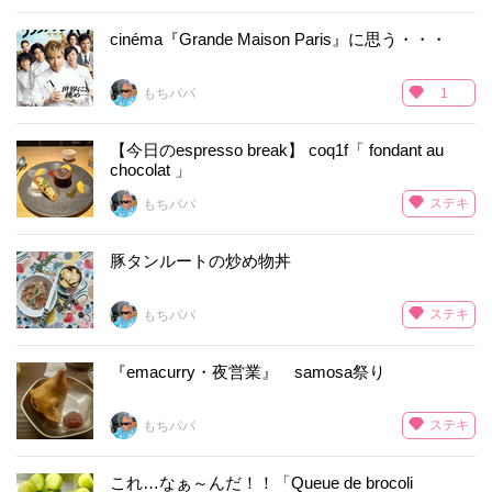
cinéma『Grande Maison Paris』に思う・・・
もちパパ
1
【今日のespresso break】 coq1f「 fondant au
chocolat 」
ステキ
もちパパ
豚タンルートの炒め物丼
ステキ
もちパパ
『emacurry・夜営業』 samosa祭り
ステキ
もちパパ
これ…なぁ～んだ！！「Queue de brocoli