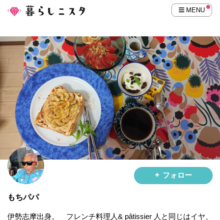
MENU
フォロー
もちパパ
伊勢志摩出身。 フレンチ料理人& pâtissier 人と同じはイヤ、