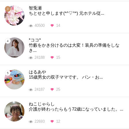
智兎瀬
ちとせと申します(*^▽^*) 元ホテル従...
40500
14
*ココ*
竹藪をかき分けるのは大変！装具の準備をしな
き...
24188
15
はるあや
15歳男女の双子ママです。 パン・お...
24187
25
ねこじゃらし
介護が終わったらもう72歳になっていました。...
22693
12