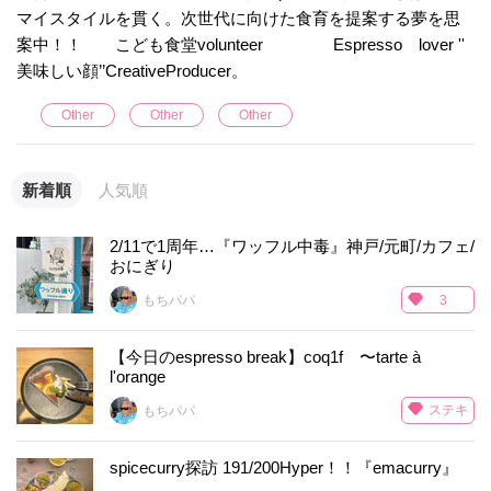
マイスタイルを貫く。次世代に向けた食育を提案する夢を思
案中！！ こども食堂volunteer Espresso lover ''
美味しい顔’’CreativeProducer。
Other
Other
Other
新着順
人気順
2/11で1周年…『ワッフル中毒』神戸/元町/カフェ/
おにぎり
もちパパ
3
【今日のespresso break】coq1f 〜tarte à
l'orange
ステキ
もちパパ
spicecurry探訪 191/200Hyper！！『emacurry』