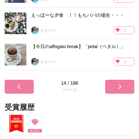
えっほーな夕食 ！！もちパパの場合・・・
もちパパ
1
【今日のaffogato break】「petal（ペタル）」
もちパパ
2
14
/
188
ページ
受賞履歴