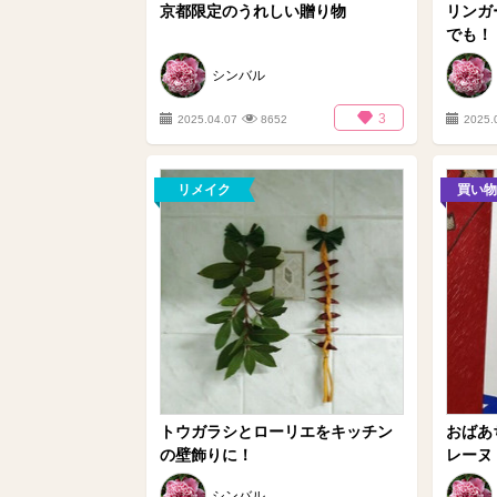
京都限定のうれしい贈り物
リンガ
でも！
シンバル
3
2025.04.07
8652
2025.
リメイク
買い物
トウガラシとローリエをキッチン
おばあ
の壁飾りに！
レーヌ
シンバル