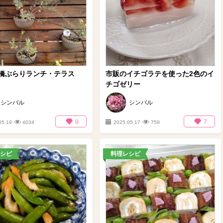
橋ぶらりランチ・テラス
市販のイチゴラテを使った2色のイ
チゴゼリー
シンバル
シンバル
8
7
05.19
4034
2025.05.17
759
シピ
料理レシピ