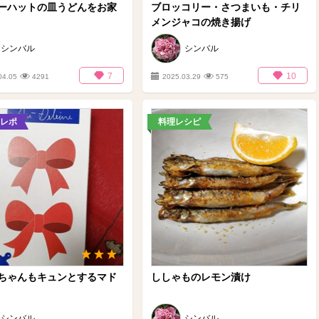
ーハットの皿うどんをお家
ブロッコリー・さつまいも・チリ
メンジャコの焼き揚げ
シンバル
シンバル
7
10
04.05
4291
2025.03.29
575
レポ
料理レシピ
ちゃんもキュンとするマド
ししゃものレモン漬け
シンバル
シンバル