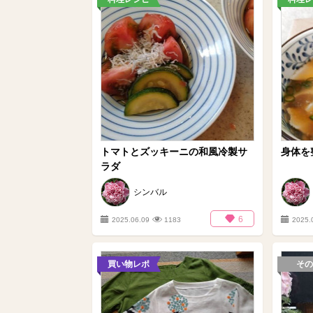
トマトとズッキーニの和風冷製サ
身体を
ラダ
シンバル
6
2025.06.09
1183
2025.
買い物レポ
その