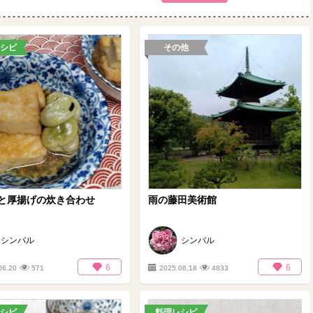
シピ
その他
と厚揚げの炊き合わせ
雨の藤田美術館
シンバル
シンバル
6
6
06.20
571
2025.06.18
4833
シピ
料理レシピ