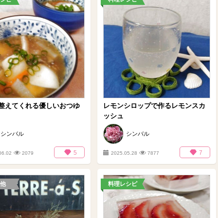
整えてくれる優しいおつゆ
レモンシロップで作るレモンスカ
ッシュ
シンバル
シンバル
5
7
06.02
2079
2025.05.28
7877
他
料理レシピ