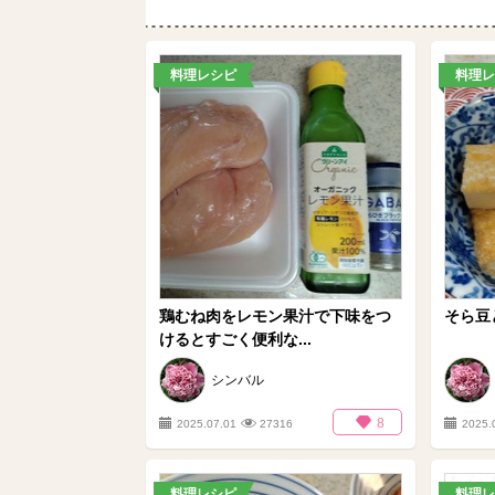
料理レシピ
料理レ
鶏むね肉をレモン果汁で下味をつ
そら豆
けるとすごく便利な...
シンバル
8
2025.07.01
27316
2025.
料理レシピ
料理レ