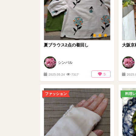
夏ブラウス2点の着回し
大阪京
シンバル
5
2025.05.24
7317
2025.
ファッション
料理レ