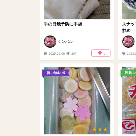
手の日焼予防に手袋
スナッ
炒め
シンバル
6
2025.05.08
207
2025.
買い物レポ
料理レ