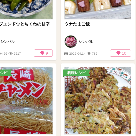
プエンドウとちくわの甘辛
ウナたまご飯
シンバル
シンバル
9
10
04.26
6517
2025.04.14
786
シピ
料理レシピ