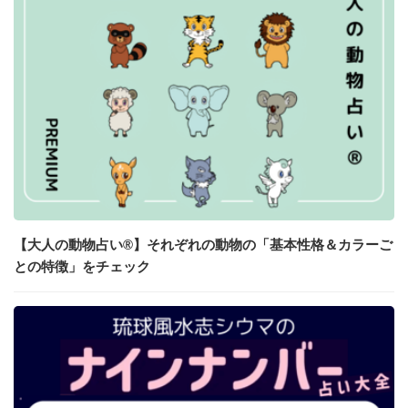
【大人の動物占い®】それぞれの動物の「基本性格＆カラーご
との特徴」をチェック