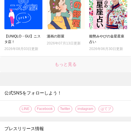
21.
何が彼女の心を動かしたのか。お見合いの日、期待を込めた瞳で僕を見つめて…【妻は僕を太らせたい！#1】
22.
"野良猫"みたいな暮らしを楽しんでる俺。コンビニの前でおでんの汁をすすっていると…？【借金1000万作曲家の人生を変えてくれた猫の話#1】
23.
昭和9年夏、うちにやって来た「女中さん」。心優しい女主人と"ちいさな"女中さんの心温まる物語【うちのちいさな女中さん#1】
24.
ベスト体重から22kg増！産後太りが止まらない48歳。もう無理なのかな…【アラフィフ母さんが7kg痩せた！奇跡の仕組みダイエット#1】
【UNIQLO・GU】ニス
漫画の部屋
能勢みやびの金星星座
25.
"別人のフリ"をして華族の婚約者になった私。この政略結婚、上手くいくの！？【身代わりロマンチカ#1】
タ店！
占い
2026年07月13日更新
26.
「10億円で僕と結婚してください」。天国のお母さん、私はいま謎のプロポーズを受けています。【黒崎さんの一途な愛がとまらない#1】
2026年08月03日更新
2026年06月30日更新
27.
結婚＝選ばれし人がすること。独身オタ活を謳歌したいのに…生活に浸食してくる"結婚"の二文字【結婚が滅亡した日。#1】
もっと見る
28.
私のマネしたい？無理に決まってんじゃん。だって私は"かわいい"から。【あざとく、かわいく、したたかに#1】
29.
「お礼に願いを叶えてあげましょう」偶然助けた"ネズミ"から恩返し！？私の願いは…【根津さんの恩返し#1】
30.
すべては玉の輿に乗るため。好きでもない彼を『推し』ていたらまさかの展開が…【推し（嘘）の魔術師様が溺愛してくるんですが！？#1】
31.
ダメだ…誰も気づいてくれない。どうして私、こんな姿になっちゃったの…！？【根暗騎士による溺愛満喫中のブサ猫、実は聖女です！#1】
公式SNSをフォローしよう！
32.
侯爵家令嬢の「あるお悩み」を解決するため選ばれたのは…"最底辺"男爵家令嬢でした【女王陛下の特命令嬢リリス・バレンタイン#1】
LINE
Facebook
Twitter
instagram
はてブ
33.
30歳独身。美人でスタイルもよくて、すべてがカンペキだと思われているけれど…？【すみれ先生は料理したくない#1】
34.
沖田誠、48歳。子どもの頃に聞いた「あの言葉」が、今になって重くのしかかる…【おっさんのパンツがなんだっていいじゃないか！#1】
プレスリリース情報
35.
本屋でバイトを始めた私。だけどもう…やめたいです。【几帳面な斉木先輩に目をつけられています#1】