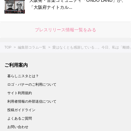
大阪発・音楽コミュニティ「ONDO LAND」が、
50.
今日も「NO」が言えなかった。流されるままに生きる"社畜"な私に降りかかった災難。それは…【まおーえる！#1】
「大阪府ナイトカル...
プレスリリース情報一覧をみる
TOP
編集部コラム一覧
愛はなくとも感謝している…。今日、私は「離婚」
ご利用案内
暮らしニスタとは？
ロゴ・バナーのご利用について
サイト利用規約
利用者情報の外部送信について
投稿ガイドライン
よくあるご質問
お問い合わせ