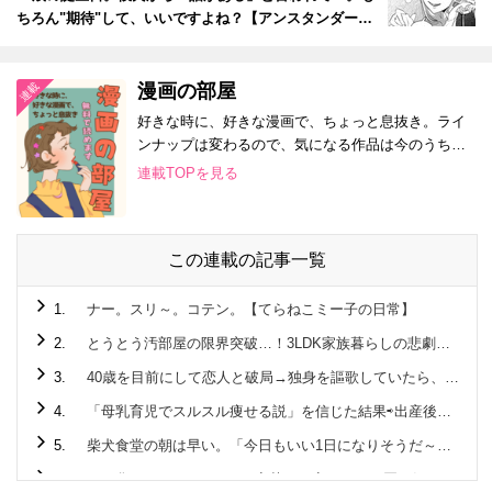
ちろん"期待"して、いいですよね？【アンスタンダー
ド・ラブ#1】
漫画の部屋
好きな時に、好きな漫画で、ちょっと息抜き。ライ
ンナップは変わるので、気になる作品は今のうちに
チェックして！
連載TOPを見る
この連載の記事一覧
1.
ナー。スリ～。コテン。【てらねこミー子の日常】
2.
とうとう汚部屋の限界突破…！3LDK家族暮らしの悲劇【片づけマンガ#1】
3.
40歳を目前にして恋人と破局→独身を謳歌していたら、運命の出会いが…！？【40歳からのオトナ婚#1】
4.
「母乳育児でスルスル痩せる説」を信じた結果⇨出産後、現実に震えることに…。
5.
柴犬食堂の朝は早い。「今日もいい1日になりそうだ～」【柴犬食堂#1】
6.
ネコ化した"ないとめあ"と寝苦しい夜…しかし悪い気はしない。【ねこもんすたー#1】