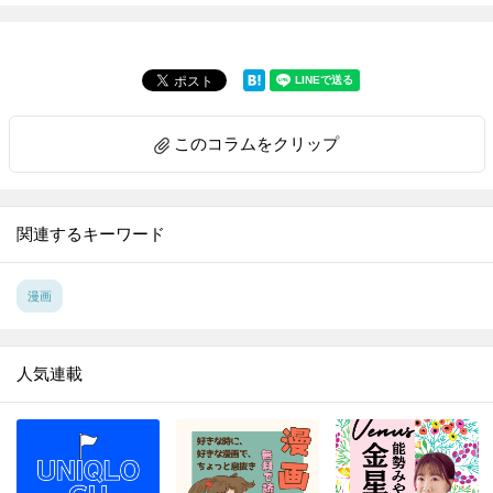
7.
デキたからって何様！？幸せ絶頂のはずがどん底に突き落されて…【夫は、したいだけ#1】
8.
本当になりたいものなんて、私にはない。今も、昔も、きっとこれからも。【明日、私は誰かのカノジョ#1】
9.
「おいぬって素晴らしい！」うちの愛犬"むっく"をご紹介します。【うちのむっくはいつも楽しそう#1】
10.
誰も知らない舞妓の「裏世界」。これが真実だと信じられますか？【京都花街はこの世の地獄#1】
このコラムをクリップ
11.
"二度目"の人生、自由気ままにさせていただきます！【ポンコツ令嬢に転生したら、もふもふから王子のメシウマ嫁に任命されました#1】
12.
宝石も靴も、私には何ひとつ必要ない。だってこれから行くところは…【私を好きすぎる勇者様を利用して、今世こそ長生きするつもりだったのに（多分、また失敗した）#1】
13.
ヨボヨボしてる犬のやりきった感がかわいすぎる…！うちの愛犬「梅吉」は14歳。【パンダと犬#1】
関連するキーワード
14.
「俺も…男なんですよ」。突然イケメンから抱きしめられて…！？【七海先生は全力で愛を注ぎたい 私達、偽装恋愛ですよね？#1】
15.
愛はなくとも感謝している…。今日、私は「離婚」する。【秘め婚 離婚前夜、今から愛を育てます#1】
漫画
16.
29歳の誕生日。彼氏から「話がある」と言われて…。もちろん"期待"して、いいですよね？【アンスタンダード・ラブ#1】
17.
もう夢でしか会えないと思っていたのに…彼との再会は突然に。【社長の溺愛に逆らえない#1】
人気連載
18.
「キスしてもいいですか？」熱を帯びた瞳で年下男子に見つめられて…【大槻くんの裏の顔 俺、アナタにしか反応しないみたいです#1】
19.
「今すぐ帰りたい…」。なんで私が皇帝陛下の妃候補に！？相手はまさかの…【皇帝陛下のお世話係#1】
20.
あの日、彼と教室で。大切にするには淡すぎる…だけど、今でも忘れられない。【付き合えなくていいのに#1】