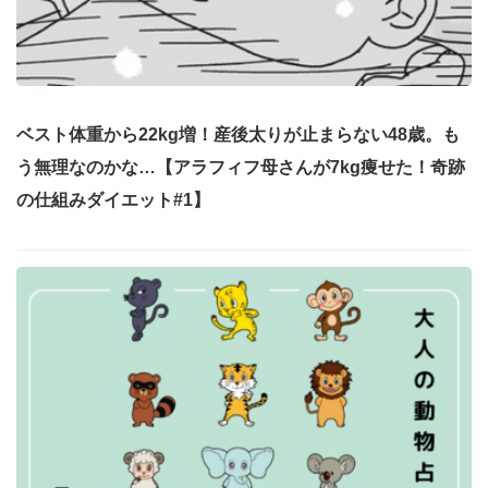
ベスト体重から22kg増！産後太りが止まらない48歳。も
う無理なのかな…【アラフィフ母さんが7kg痩せた！奇跡
の仕組みダイエット#1】