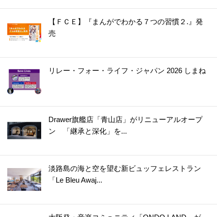
36.
見習い仙女、ワケあって人間界で修行中。彼女が作る『豚の角煮麺』は超絶品で…！？【七十二候ノ国の後宮薬膳医#1】
【ＦＣＥ】『まんがでわかる７つの習慣２.』発
37.
自己投資に全てをつぎ込む26歳OL「レミ」。地味で内気な幼馴染「ユミ」から紹介したい男性がいると言われ…【かつて女の子だった人たちへ#1】
売
38.
嫌われ者の"不運令嬢"の私が…"幸運王子"とまさかの結婚！？【幸運王子と不運令嬢が相殺結婚したら溺愛が始まりました#1】
39.
賞味期限3日も過ぎてる…。それでも私がこれを食べずにはいられなかった理由。【トゥットでアペロ～派遣切りOLが異世界で小料理屋はじめました～#1】
リレー・フォー・ライフ・ジャパン 2026 しまね
40.
増え続けるアラフィフ独身者。"おひとりさま"を気軽に楽しめる時代になったけど…？【ビバ！独身ズ#1】
41.
「やっぱダメですね、45歳は（笑）」婚活を初めて約2カ月。37歳バツイチ男が突然…！？【鶴子はまだ四十五だから！#1】
42.
「同棲するなら"推し活"やめろ」拒否したら、彼氏と住む家を失いました【推すも推さぬも愛おし#1】
43.
「ただ認められたい」その一心で私がすがった先は〈マルチ商法〉という沼だった。【マルチの子 #1】
Drawer旗艦店「青山店」がリニューアルオープ
ン 「継承と深化」を...
44.
家が隣同士でいつも一緒のあきらと真琴。"普通の幼なじみ"とはちょっと違って…？【おとなりコンプレックス#1】
45.
「婚姻前の契約書をお持ちしました」見知らぬ"おばさん"から突然プロポーズされた俺…【カワイイ俺のお嫁さん#1】
46.
大型犬を飼うために家を建てた私達。迎えに行った先で出会ったのは「愛想悪い」仔犬で…！？【おさんぽですし！#1】
淡路島の海と空を望む新ビュッフェレストラン
47.
「猫は宇宙からやってきたスパイ」その都市伝説は本当だった！？猫だけじゃない、その正体は…【ちくわ戦記#1】
「Le Bleu Awaj...
48.
入社3年目24歳・デキる男。だけど金曜日は絶対に定時退社。その理由は…【モモイロ・ハレーション#1】
49.
今日も「NO」が言えなかった。流されるままに生きる"社畜"な私に降りかかった災難。それは…【まおーえる！#1】