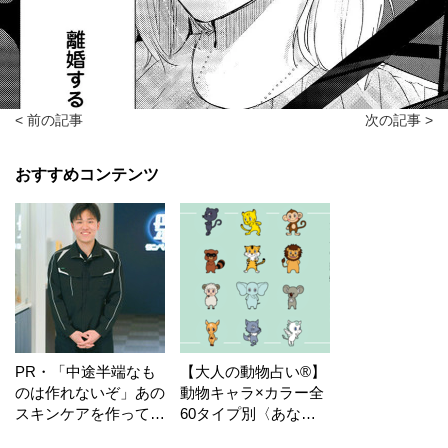
< 前の記事
次の記事 >
おすすめコンテンツ
PR・「中途半端なも
【大人の動物占い®】
のは作れないぞ」あの
動物キャラ×カラー全
スキンケアを作ってい
60タイプ別〈あなた
る工場の舞台裏！
の運勢〉は？