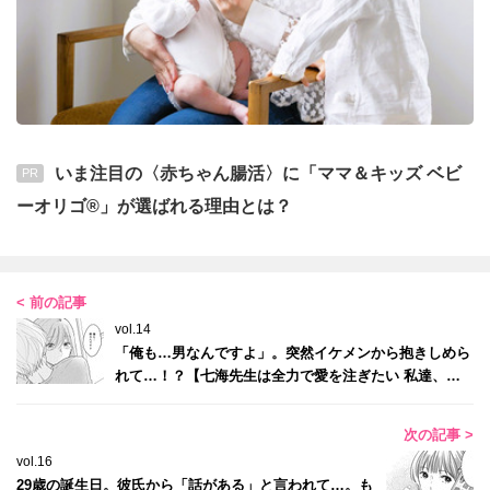
いま注目の〈赤ちゃん腸活〉に「ママ＆キッズ ベビ
PR
ーオリゴ®」が選ばれる理由とは？
< 前の記事
vol.14
「俺も…男なんですよ」。突然イケメンから抱きしめら
れて…！？【七海先生は全力で愛を注ぎたい 私達、偽
装恋愛ですよね？#1】
次の記事 >
vol.16
29歳の誕生日。彼氏から「話がある」と言われて…。も