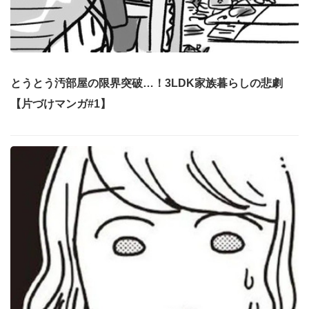
とうとう汚部屋の限界突破…！3LDK家族暮らしの悲劇
【片づけマンガ#1】