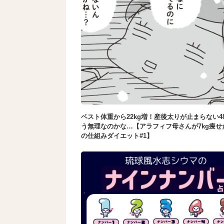
ベスト体重から22kg増！産後太りが止まらない4
う無理なのかな…【アラフィフ母さんが7kg痩せ
の仕組みダイエット#1】