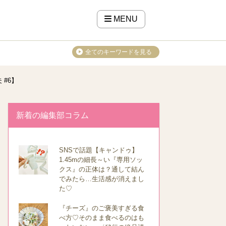
MENU
全てのキーワードを見る
#6】
新着の編集部コラム
SNSで話題【キャンドゥ】
1.45mの細長～い『専用ソッ
クス』の正体は？通して結ん
でみたら…生活感が消えまし
た♡
『チーズ』のご褒美すぎる食
べ方♡そのまま食べるのはも