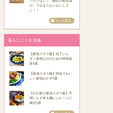
ったいない→〈秘伝の絶品漬
け〉で止まらないおいしさ
に！！
もっと見る
暮らしニスタ 特集
【最強ズボラ飯】包丁いら
ず！面倒な日のための簡単副
菜4選
【最強ズボラ飯】時短でおい
しい最強おかず5選
【わが家の最強ズボラ飯】手
間いらず丼＆麺レシピ！リピ
確定5選