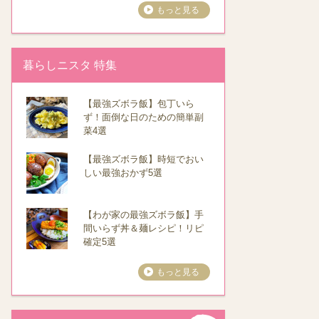
もっと見る
暮らしニスタ 特集
【最強ズボラ飯】包丁いら
ず！面倒な日のための簡単副
菜4選
【最強ズボラ飯】時短でおい
しい最強おかず5選
【わが家の最強ズボラ飯】手
間いらず丼＆麺レシピ！リピ
確定5選
もっと見る