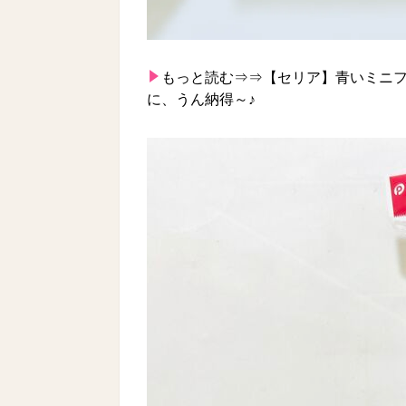
もっと読む⇒⇒
【セリア】青いミニ
に、うん納得～♪