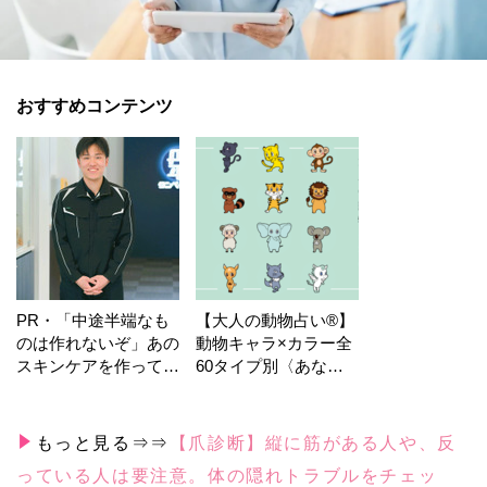
おすすめコンテンツ
PR・「中途半端なも
【大人の動物占い®】
のは作れないぞ」あの
動物キャラ×カラー全
スキンケアを作ってい
60タイプ別〈あなた
る工場の舞台裏！
の運勢〉は？
もっと見る⇒⇒
【爪診断】縦に筋がある人や、反
っている人は要注意。体の隠れトラブルをチェッ