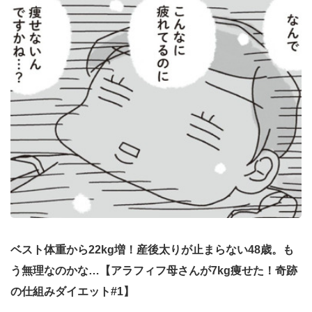
ベスト体重から22kg増！産後太りが止まらない48歳。も
う無理なのかな…【アラフィフ母さんが7kg痩せた！奇跡
の仕組みダイエット#1】