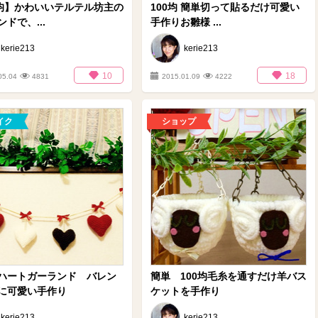
0均】かわいいテルテル坊主の
100均 簡単切って貼るだけ可愛い
ドで、...
手作りお雛様 ...
kerie213
kerie213
10
18
05.04
4831
2015.01.09
4222
イク
ショップ
ハートガーランド バレン
簡単 100均毛糸を通すだけ羊バス
に可愛い手作り
ケットを手作り
kerie213
kerie213