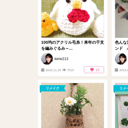
100均のアクリル毛糸！来年の干支
色んな
を編みぐるみ～...
ンド ハ
kerie213
16
2016.11.25
7515
2014.
リメイク
リメ