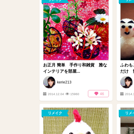
お正月 簡単 手作り和雑貨 雅な
ふわも
インテリアを部屋...
だけ 簡
kerie213
46
2014.12.04
15960
2014.
リメイク
リメ