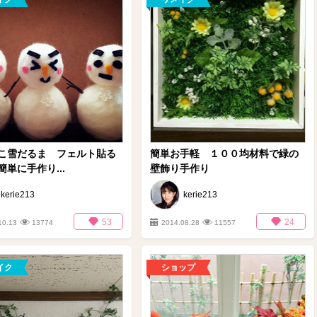
こ雪だるま フェルト貼る
簡単お手軽 １００均材料で緑の
単に手作り...
壁飾り手作り
kerie213
kerie213
53
24
10.13
13774
2014.08.28
11557
イク
ショップ