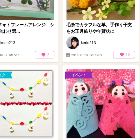
均フォトフレームアレンジ シ
毛糸でカラフルな羊。手作り干支
わせ選...
をお正月飾りや年賀状に
kerie213
kerie213
3
12
09.07
5140
2014.10.29
4989
イク
イベント