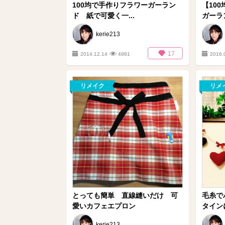
100均で手作りフラワーガーラン
【10
ド 紙で可愛く一...
ガーラン
kerie213
17
2014.12.14
4981
2016.
リメイク
リメ
とっても簡単 直線縫いだけ 可
毛糸で
愛いカフェエプロン
タイン
kerie213