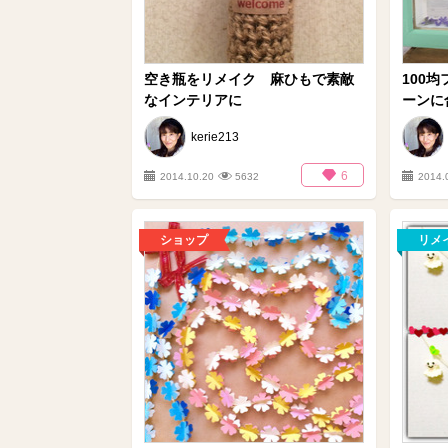
空き瓶をリメイク 麻ひもで素敵
100
なインテリアに
ーンに合
kerie213
6
2014.10.20
5632
2014.
ショップ
リメ