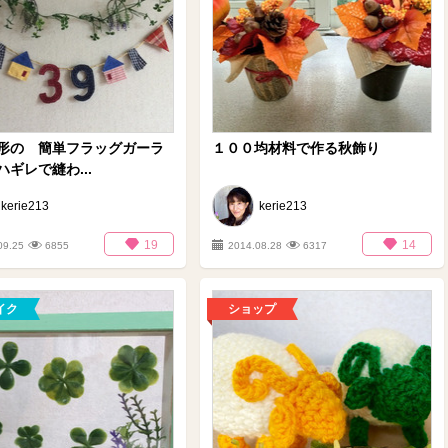
形の 簡単フラッグガーラ
１００均材料で作る秋飾り
ギレで縫わ...
kerie213
kerie213
19
14
09.25
6855
2014.08.28
6317
イク
ショップ