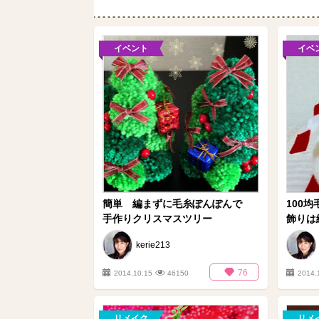
イベント
イベ
簡単 編まずに毛糸ぽんぽんで
100
手作りクリスマスツリー
飾りは
kerie213
76
2014.10.15
46150
2014.
リメイク
リメ