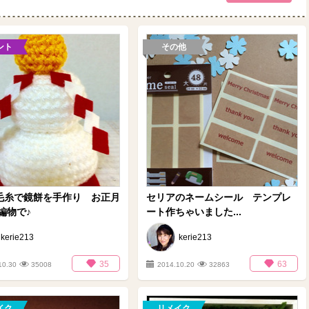
ント
その他
均毛糸で鏡餅を手作り お正月
セリアのネームシール テンプレ
編物で♪
ート作ちゃいました...
kerie213
kerie213
35
63
10.30
35008
2014.10.20
32863
イク
リメイク