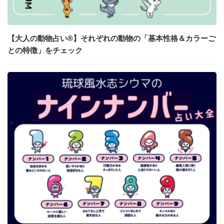
【大人の動物占い®】それぞれの動物の「基本性格＆カラーご
との特徴」をチェック