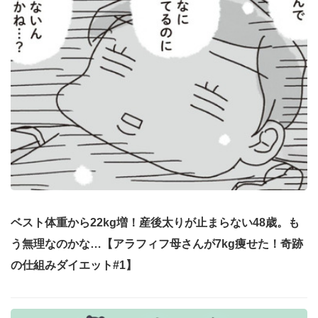
ベスト体重から22kg増！産後太りが止まらない48歳。も
う無理なのかな…【アラフィフ母さんが7kg痩せた！奇跡
の仕組みダイエット#1】