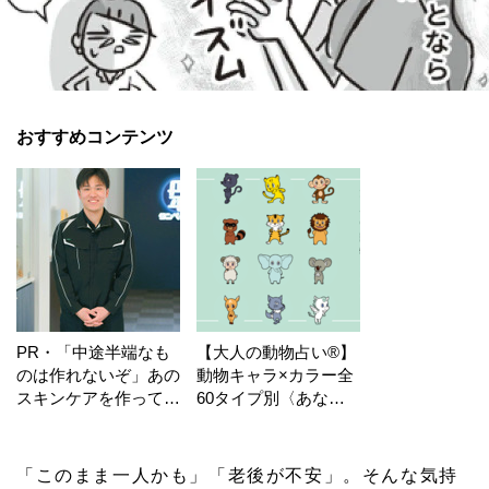
おすすめコンテンツ
PR・「中途半端なも
【大人の動物占い®】
のは作れないぞ」あの
動物キャラ×カラー全
スキンケアを作ってい
60タイプ別〈あなた
る工場の舞台裏！
の運勢〉は？
「このまま一人かも」「老後が不安」。そんな気持