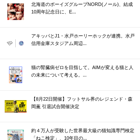
北海道のボーイズグループNORD(ノール)、結成
10周年記念日に、E...
アキッパとJ1・水戸ホーリーホックが連携。水戸
信用金庫スタジアム周辺...
猫の腎臓病ゼロを目指して。AIMが変える猫と人
の未来について考える。...
【8月22日開催】フットサル界のレジェンド・森
岡薫 引退試合開催決定
約４万人が受験した世界最大級の猫知識専門検定
「ねこ検定」、10年目の...