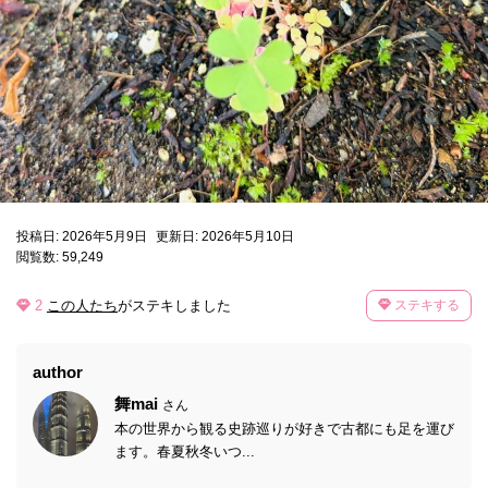
投稿日: 2026年5月9日
更新日: 2026年5月10日
閲覧数: 59,249
2
この人たち
がステキしました
ステキする
author
舞mai
さん
本の世界から観る史跡巡りが好きで古都にも足を運び
ます。春夏秋冬いつ...