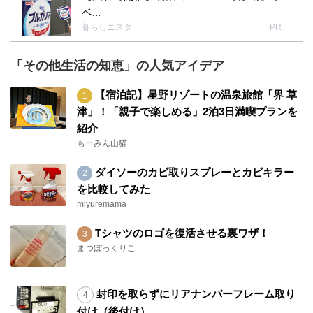
ベ...
暮らしニスタ
PR
「その他生活の知恵」の人気アイデア
【宿泊記】星野リゾートの温泉旅館「界 草
津」！「親子で楽しめる」2泊3日満喫プランを
紹介
もーみん山猫
ダイソーのカビ取りスプレーとカビキラー
を比較してみた
miyuremama
Tシャツのロゴを復活させる裏ワザ！
まつぼっくりこ
封印を取らずにリアナンバーフレーム取り
付け（後付け）