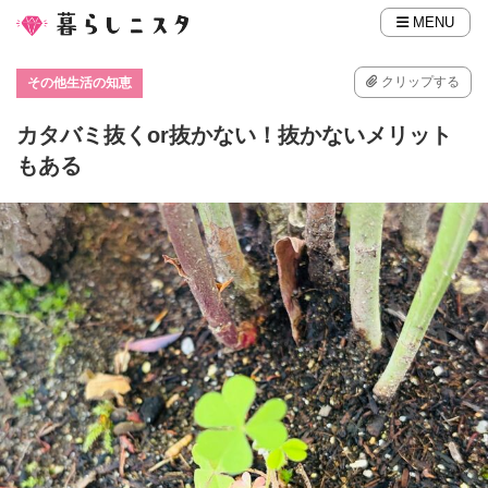
MENU
クリップする
その他生活の知恵
カタバミ抜くor抜かない！抜かないメリット
もある