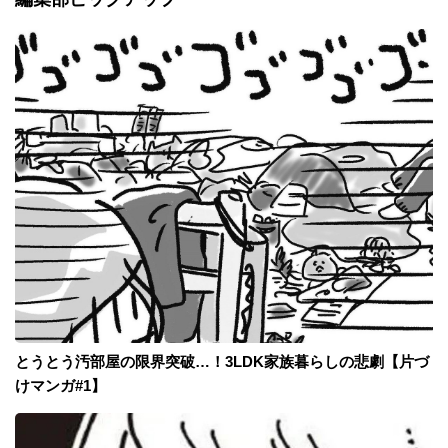
とうとう汚部屋の限界突破…！3LDK家族暮らしの悲劇【片づ
けマンガ#1】