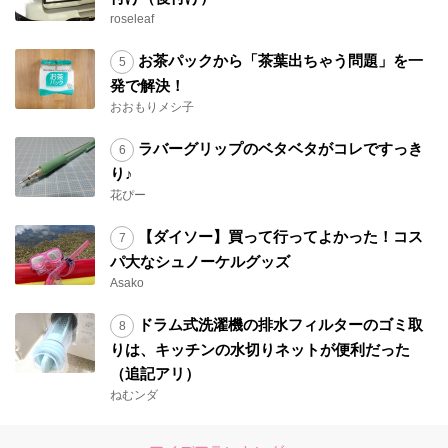
roseleaf
お茶パックから「茶葉出ちゃう問題」を一
発で解決！
おおもりメシ子
ラバーグリップのベタベタがコレですっき
り♪
花ぴー
【ダイソー】買って行ってよかった！コス
パ大なシュノーケルグッズ
Asako
ドラム式洗濯機の排水フィルターのゴミ取
りは、キッチンの水切りネットが便利だった
（追記アリ）
ねむンダ