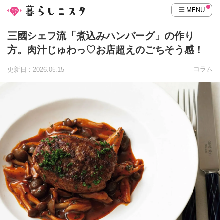
MENU
三國シェフ流「煮込みハンバーグ」の作り
方。肉汁じゅわっ♡お店超えのごちそう感！
コラム
更新日：2026.05.15