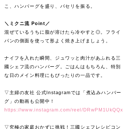
こ、ハンバーグを盛り、パセリを振る。
＼ミクニ流 Point／
混ぜているうちに脂が溶けたら冷やすと◎。フライ
パンの側面を使って形よく焼き上げましょう。
ナイフを入れた瞬間、ジュワッと肉汁があふれる三
國シェフ流のハンバーグ。ごはんはもちろん、特別
な日のメイン料理にもぴったりの一品です。
▽主婦の友社 公式Instagramでは「煮込みハンバー
グ」の動画も公開中！
https://www.instagram.com/reel/DRwPM1UkQQx
▽究極の家庭おかずに挑戦！三國シェフレシピコン