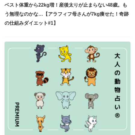
ベスト体重から22kg増！産後太りが止まらない48歳。も
う無理なのかな…【アラフィフ母さんが7kg痩せた！奇跡
の仕組みダイエット#1】