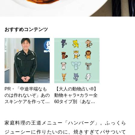
おすすめコンテンツ
PR・「中途半端なも
【大人の動物占い®】
のは作れないぞ」あの
動物キャラ×カラー全
スキンケアを作ってい
60タイプ別〈あなた
る工場の舞台裏！
の運勢〉は？
家庭料理の王道メニュー「ハンバーグ」。ふっくら
ジューシーに作りたいのに、焼きすぎてパサついて