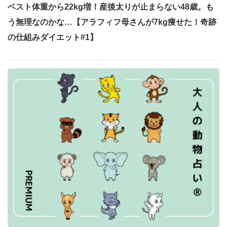
ベスト体重から22kg増！産後太りが止まらない48歳。も
う無理なのかな…【アラフィフ母さんが7kg痩せた！奇跡
の仕組みダイエット#1】