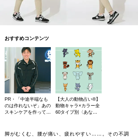
おすすめコンテンツ
PR・「中途半端なも
【大人の動物占い®】
のは作れないぞ」あの
動物キャラ×カラー全
スキンケアを作ってい
60タイプ別〈あなた
る工場の舞台裏！
の運勢〉は？
脚がむくむ、腰が痛い、疲れやすい……。その不調