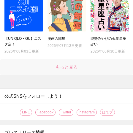
【UNIQLO・GU】ニス
漫画の部屋
能勢みやびの金星星座
タ店！
占い
2026年07月13日更新
2026年08月03日更新
2026年06月30日更新
もっと見る
公式SNSをフォローしよう！
LINE
Facebook
Twitter
instagram
はてブ
プレスリリース情報